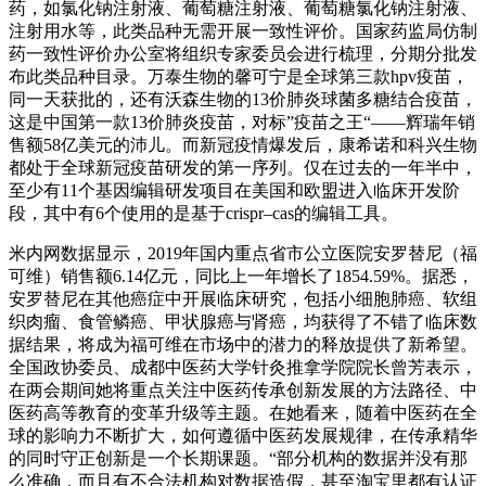
药，如氯化钠注射液、葡萄糖注射液、葡萄糖氯化钠注射液、
注射用水等，此类品种无需开展一致性评价。国家药监局仿制
药一致性评价办公室将组织专家委员会进行梳理，分期分批发
布此类品种目录。万泰生物的馨可宁是全球第三款hpv疫苗，
同一天获批的，还有沃森生物的13价肺炎球菌多糖结合疫苗，
这是中国第一款13价肺炎疫苗，对标”疫苗之王“——辉瑞年销
售额58亿美元的沛儿。而新冠疫情爆发后，康希诺和科兴生物
都处于全球新冠疫苗研发的第一序列。仅在过去的一年半中，
至少有11个基因编辑研发项目在美国和欧盟进入临床开发阶
段，其中有6个使用的是基于crispr–cas的编辑工具。
米内网数据显示，2019年国内重点省市公立医院安罗替尼（福
可维）销售额6.14亿元，同比上一年增长了1854.59%。据悉，
安罗替尼在其他癌症中开展临床研究，包括小细胞肺癌、软组
织肉瘤、食管鳞癌、甲状腺癌与肾癌，均获得了不错了临床数
据结果，将成为福可维在市场中的潜力的释放提供了新希望。
全国政协委员、成都中医药大学针灸推拿学院院长曾芳表示，
在两会期间她将重点关注中医药传承创新发展的方法路径、中
医药高等教育的变革升级等主题。在她看来，随着中医药在全
球的影响力不断扩大，如何遵循中医药发展规律，在传承精华
的同时守正创新是一个长期课题。“部分机构的数据并没有那
么准确，而且有不合法机构对数据造假，甚至淘宝里都有认证