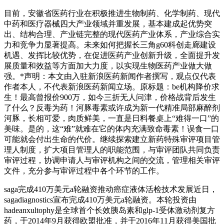
目前，安徽省医药行业在积极推进生物制药、化学制药、现代
中药和医疗器械四大产业领域并重发展，基本建成起优势突
出、结构合理、产业链完整的现代医药产业体系，产业综合实
力和竞争力显著提高。未来如何把握长三角g60科创走廊建设
机遇、发挥比较优势，在促进医药产业创新升级，全面提升发
展质量和效益等方面加大力度，以实现生物医药产业做大做
强。*声明：本文由入驻新浪医药新闻作者撰写，观点仅代表
作者本人，不代表新浪医药新闻立场。原标题：be机构降价求
生！最高曾报价900万，如今三折无人问津，价格战背后发生
了什么？反毒为药！河豚毒素或许成为新一代精准局部麻醉剂
河豚，长相可爱，肉质鲜美，一直是日料餐桌上“难得一口”的
美味。是的，这“难”就难在它的体内充满致命毒素！误食一口
可能就会付出生命的代价。继续探索建立新药特殊审评项目管
理人制度，扩大项目管理人的职能范围，与审评团队共同负责
审评过程，协调申请人与审评机构之间的交流，管理相关审评
文件，充分参与审评过程中各个环节的工作。
saga完成410万美元a轮融资推动癌症液体活检技术发展近日，
sagadiagnostics宣布完成410万美元a轮融资。本轮投资由
hadeanxultophy是全球首个长效胰岛素和glp-1受体激动剂复方
药，于2014年9月获得欧盟批准，并于2016年11月获得美国批