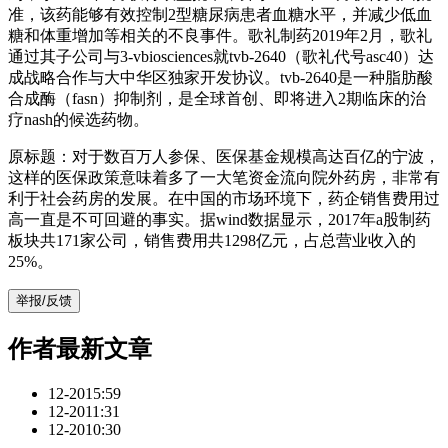
准，该药能够有效控制2型糖尿病患者血糖水平，并减少低血
糖和体重增加等相关的不良事件。歌礼制药2019年2月，歌礼
通过其子公司与3-vbiosciences就tvb-2640（歌礼代号asc40）达
成战略合作与大中华区独家开发协议。tvb-2640是一种脂肪酸
合成酶（fasn）抑制剂，是全球首创、即将进入2期临床的治
疗nash的候选药物。
原标题：对于数百万人参保、医保基金规模高达百亿的宁波，
这样的医保政策意味着多了一大笔资金流向院外药房，非常有
利于社会药房的发展。在中国的市场环境下，药企销售费用过
高一直是不可回避的事实。据wind数据显示，2017年a股制药
板块共171家公司，销售费用共1298亿元，占总营业收入的
25%。
举报/反馈
作者最新文章
12-20
15:59
12-20
11:31
12-20
10:30