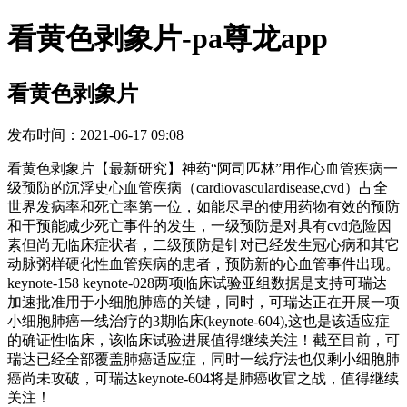
看黄色剥象片-pa尊龙app
看黄色剥象片
发布时间：2021-06-17 09:08
看黄色剥象片【最新研究】神药“阿司匹林”用作心血管疾病一
级预防的沉浮史心血管疾病（cardiovasculardisease,cvd）占全
世界发病率和死亡率第一位，如能尽早的使用药物有效的预防
和干预能减少死亡事件的发生，一级预防是对具有cvd危险因
素但尚无临床症状者，二级预防是针对已经发生冠心病和其它
动脉粥样硬化性血管疾病的患者，预防新的心血管事件出现。
keynote-158 keynote-028两项临床试验亚组数据是支持可瑞达
加速批准用于小细胞肺癌的关键，同时，可瑞达正在开展一项
小细胞肺癌一线治疗的3期临床(keynote-604),这也是该适应症
的确证性临床，该临床试验进展值得继续关注！截至目前，可
瑞达已经全部覆盖肺癌适应症，同时一线疗法也仅剩小细胞肺
癌尚未攻破，可瑞达keynote-604将是肺癌收官之战，值得继续
关注！