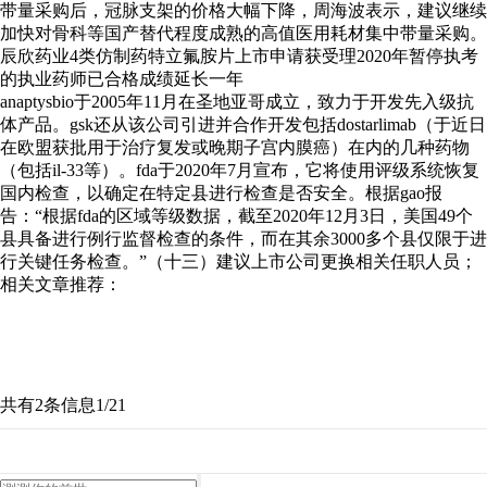
带量采购后，冠脉支架的价格大幅下降，周海波表示，建议继续
加快对骨科等国产替代程度成熟的高值医用耗材集中带量采购。
辰欣药业4类仿制药特立氟胺片上市申请获受理2020年暂停执考
的执业药师已合格成绩延长一年
anaptysbio于2005年11月在圣地亚哥成立，致力于开发先入级抗
体产品。gsk还从该公司引进并合作开发包括dostarlimab（于近日
在欧盟获批用于治疗复发或晚期子宫内膜癌）在内的几种药物
（包括il-33等）。fda于2020年7月宣布，它将使用评级系统恢复
国内检查，以确定在特定县进行检查是否安全。根据gao报
告：“根据fda的区域等级数据，截至2020年12月3日，美国49个
县具备进行例行监督检查的条件，而在其余3000多个县仅限于进
行关键任务检查。”（十三）建议上市公司更换相关任职人员；
相关文章推荐：
共有2条信息
1/2
1