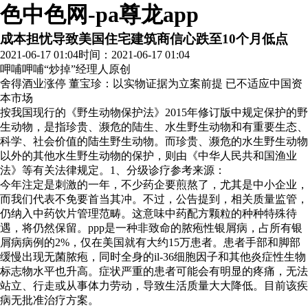
色中色网-pa尊龙app
成本担忧导致美国住宅建筑商信心跌至10个月低点
2021-06-17 01:04
时间：2021-06-17 01:04
呷哺呷哺“炒掉”经理人
原创
舍得酒业涨停 董宝珍：以实物证据为立案前提 已不适应中国资
本市场
按我国现行的《野生动物保护法》2015年修订版中规定保护的野
生动物，是指珍贵、濒危的陆生、水生野生动物和有重要生态、
科学、社会价值的陆生野生动物。而珍贵、濒危的水生野生动物
以外的其他水生野生动物的保护，则由《中华人民共和国渔业
法》等有关法律规定。1、分级诊疗参考来源：
今年注定是刺激的一年，不少药企要煎熬了，尤其是中小企业，
而我们代表不免要首当其冲。不过，公告提到，相关质量监管，
仍纳入中药饮片管理范畴。这意味中药配方颗粒的种种特殊待
遇，将仍然保留。ppp是一种非致命的脓疱性银屑病，占所有银
屑病病例的2%，仅在美国就有大约15万患者。患者手部和脚部
缓慢出现无菌脓疱，同时全身的il-36细胞因子和其他炎症性生物
标志物水平也升高。症状严重的患者可能会有明显的疼痛，无法
站立、行走或从事体力劳动，导致生活质量大大降低。目前该疾
病无批准治疗方案。