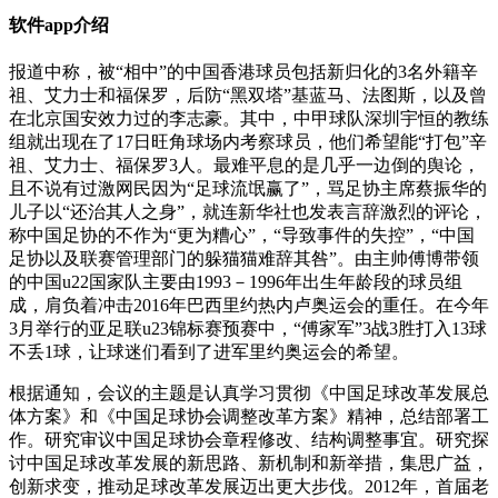
软件app介绍
报道中称，被“相中”的中国香港球员包括新归化的3名外籍辛
祖、艾力士和福保罗，后防“黑双塔”基蓝马、法图斯，以及曾
在北京国安效力过的李志豪。其中，中甲球队深圳宇恒的教练
组就出现在了17日旺角球场内考察球员，他们希望能“打包”辛
祖、艾力士、福保罗3人。最难平息的是几乎一边倒的舆论，
且不说有过激网民因为“足球流氓赢了”，骂足协主席蔡振华的
儿子以“还治其人之身”，就连新华社也发表言辞激烈的评论，
称中国足协的不作为“更为糟心”，“导致事件的失控”，“中国
足协以及联赛管理部门的躲猫猫难辞其咎”。由主帅傅博带领
的中国u22国家队主要由1993－1996年出生年龄段的球员组
成，肩负着冲击2016年巴西里约热内卢奥运会的重任。在今年
3月举行的亚足联u23锦标赛预赛中，“傅家军”3战3胜打入13球
不丢1球，让球迷们看到了进军里约奥运会的希望。
根据通知，会议的主题是认真学习贯彻《中国足球改革发展总
体方案》和《中国足球协会调整改革方案》精神，总结部署工
作。研究审议中国足球协会章程修改、结构调整事宜。研究探
讨中国足球改革发展的新思路、新机制和新举措，集思广益，
创新求变，推动足球改革发展迈出更大步伐。2012年，首届老