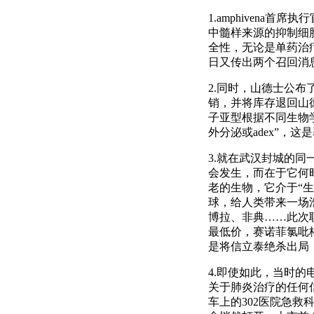
1.amphivena首席
中髓样来源的抑制细
全性，无论是单药治疗
日又传出两个召回消
2.同时，山德士公布
销，并将库存退回山
子亚型根据不同生物
外分泌或adex”，
3.就在武汉封城的同
会发生，而在于它何
老的生物，它介于“
球，给人类带来一场
博拉、非典……此次
最低价，赛诺菲氯吡格
是将信立泰绝杀出局
4.即使如此，当时
关于肺炎治疗的任何信
车上的302医院急救