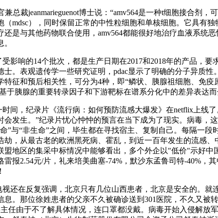
执行官兼总裁jeanmarieguenot博士说：“amv564是一种t细胞接
胞（mdsc），同时保留正常的中性粒细胞和单核细胞。它具有独
还是与其他药物联合使用，amv564都能很好地治疗血液系统恶
息。
了受影响的14个批次，都是生产日期在2017和2018年的产品，
德士。表观遗传学一些研究证明，pdac显示了明确的分子异质性
学特征和预后相关性，可分为4种，即“鳞状、胰腺祖细胞、免疫
这是基于胰腺的重要转录因子和下游靶标在谱系分化中的差异表达
一时间，纪录片《流行病：如何预防流感大爆发》在netflix上线
时会发生。”纪录片忧心忡忡的预言在当下成为了现实。病毒，
生命”与“非生命”之间，毕生都在寻找宿主、复制自己。每隔一段
浩劫，从最古老的欧洲黑死病、霍乱，到近一百年发生的流感、
联盟地区的集采中标情况中能够看出，多个外企以"低价"示好中
雷报2.54元/片，礼来培美曲塞-74%，默沙东孟鲁司特-40%
！
的电视还在反复强调，北京只有几位山西患者，北京是安全的。就
息。那位徐姓患者的父亲不久被确诊送到301医院，不久又被转
科主任由于不了解具体情况，连口罩都没戴。病毒开始入侵解放军