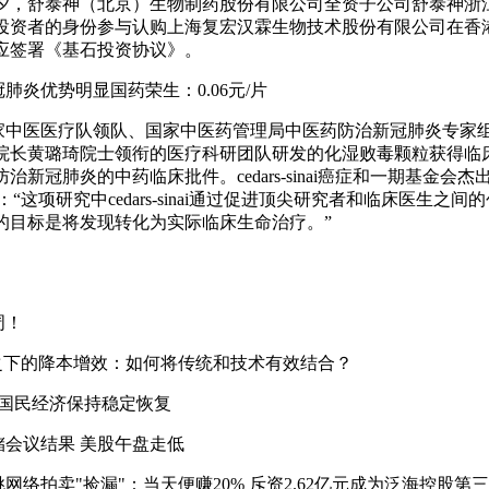
夕，舒泰神（北京）生物制药股份有限公司全资子公司舒泰神浙
基石投资者的身份参与认购上海复宏汉霖生物技术股份有限公司在香
应签署《基石投资协议》。
肺炎优势明显国药荣生：0.06元/片
国家中医医疗队领队、国家中医药管理局中医药防治新冠肺炎专家
院长黄璐琦院士领衔的医疗科研团队研发的化湿败毒颗粒获得临
治新冠肺炎的中药临床批件。cedars-sinai癌症和一期基金会
cu博士说：“这项研究中cedars-sinai通过促进顶尖研究者和临床医生
的目标是将发现转化为实际临床生命治疗。”
周！
情之下的降本增效：如何将传统和技术有效结合？
份国民经济保持稳定恢复
储会议结果 美股午盘走低
挑网络拍卖"捡漏"：当天便赚20% 斥资2.62亿元成为泛海控股第