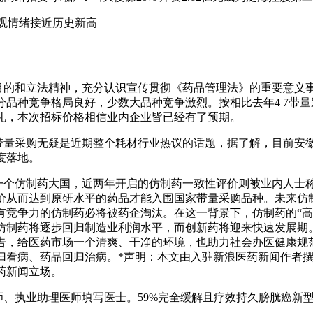
o乐观情绪接近历史新高
法目的和立法精神，充分认识宣传贯彻《药品管理法》的重要意义
分品种竞争格局良好，少数大品种竞争激烈。按相比去年4 7带
礼，本次招标价格相信业内企业皆已经有了预期。
元/片带量采购无疑是近期整个耗材行业热议的话题，据了解，目前
度落地。
是一个仿制药大国，近两年开启的仿制药一致性评价则被业内人士称
价从而达到原研水平的药品才能入围国家带量采购品种。未来仿
有竞争力的仿制药必将被药企淘汰。在这一背景下，仿制药的“高
仿制药将逐步回归制造业利润水平，而创新药将迎来快速发展期
告，给医药市场一个清爽、干净的环境，也助力社会办医健康规
归看病、药品回归治病。*声明：本文由入驻新浪医药新闻作者
药新闻立场。
医师、执业助理医师填写医士。59%完全缓解且疗效持久膀胱癌新