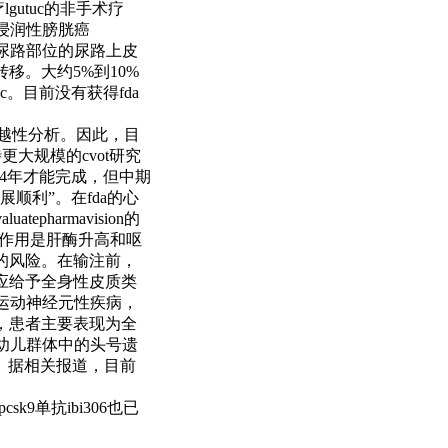
gutuc的非手术疗
层浸润性膀胱癌
管上尿路部位的尿路上皮
移。大约5%到10%
bc。目前没有获得fda
括优越性分析。因此，目
更大规模的cvot研究
024年才能完成，但中期
顺利”。在fda的心
harmavision的
的副作用是肝酶升高和呕
的风险。在输注前，
应给予全身性皮质类
运动神经元性疾病，
，患者主要表现为全
幼儿群体中的头号遗
0。据相关报道，目前
k9单抗ibi306也已