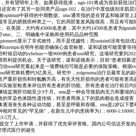
，并有望明年上市。如果获得批准，ugn-101将成为首款获批治疗l
n公司还宣布了其另一款同类产品ugn-102，在治疗中度低级别非肌
b期试验optimaii中获得的中期数据。utuc通常指的是在肾盂和输尿
最常见的膀胱癌种类之一。它的局部复发风险很高，而且有可能转
。在美国，大约有45000名患者，其中大约14500名患者为lgnmi
utuc。二、明确集中采购和使用药品品种范围
ionner6显示了非劣效性，而不是优越性；而sustain6没有包
sus和ozempic在明年初能否确保心血管标签。诺和诺德可能需要等待
候启动的rybelsus一项9600例患者soul研究。这项研究要到2
胜利提供机会。关于该研究，诺和诺德表示，目前“患者招募进展
oul研究看起来是一项费钱但可能是必要的保险策略。根据evaluatep
ul研究将耗费约3亿美元。研究中，zolgensma治疗后最常见
性严重肝损伤和转氨酶升高，有先天性肝损伤的患者可能有更高
和实验室检查来评估所有患者的肝功能。所有患者在治疗前后均
继续监测肝功能至少3个月。sma是一种会导致肌肉无力和萎缩的
致的常染色体隐性遗传病，对患者周身上下的肌肉都会造成侵害
体逐渐丧失各种运动功能，甚至是呼吸和吞咽。sma是2岁以下婴
对常见的“罕见病”，在新生儿中的患病率为1：6000-1:1000
3-5万人。
已经向fda提交了上市申请，并获得了优先审评资格。国内公司信达开发的pcs
。管理式医疗的诞生