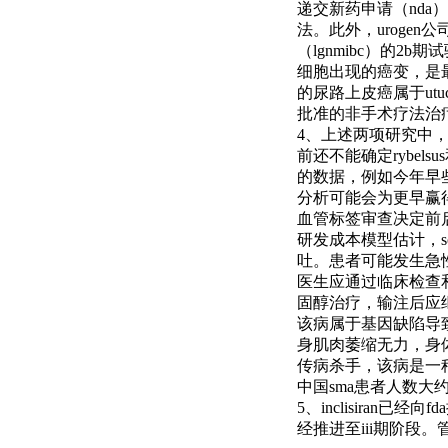
递交新药申请（nda）
法。此外，uroge
（lgnmibc）的2
细胞出现的癌变，是
的尿路上皮癌属于utuc
批准的非手术疗法治疗
4、上述两项研究中，p
前还不能确定rybel
的数据，例如今年早些时
分析可能会为更早赢得
血管标签审查决定前启动s
研发成本模型估计，so
吐。患者可能发生急
医生应通过临床检查
固醇治疗，输注后应
该病属于基因缺陷导
身肌肉萎缩无力，身
传病杀手，该病是一种相
中国sma患者人数大约
5、inclisiran
经推进至iii期阶段