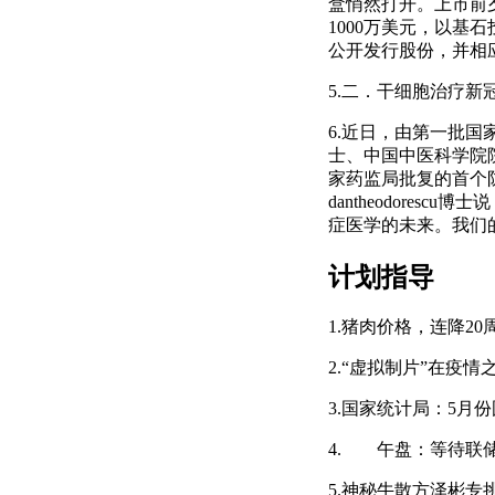
盒悄然打开。上市前
1000万美元，以
公开发行股份，并相
5.二．干细胞治疗新冠
6.近日，由第一批
士、中国中医科学院
家药监局批复的首个防
dantheodores
症医学的未来。我们
计划指导
1.猪肉价格，连降20
2.“虚拟制片”在疫
3.国家统计局：5月
4. 午盘：等待联
5.神秘牛散方泽彬专