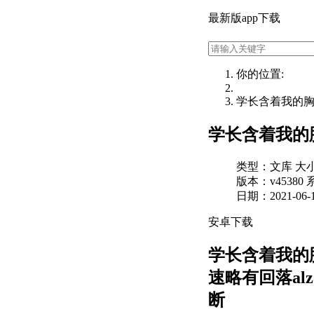
最新版app下载
你的位置:
学长含着我的
学长含着我的胸
类型：文库
大小
版本：v45380
系
日期：2021-06-17
安卓
下
载
学长含着我的
速略有回落
a
断