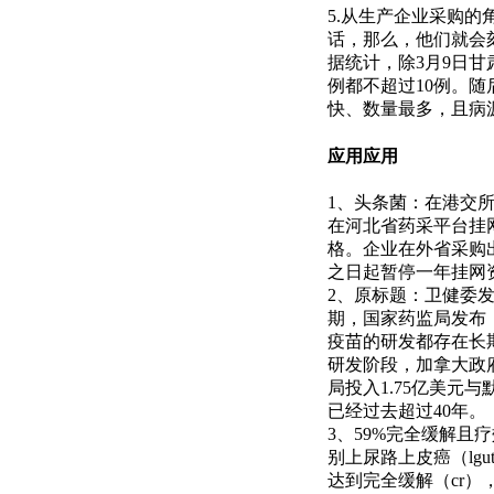
5.从生产企业采购的
话，那么，他们就会
据统计，除3月9日甘
例都不超过10例。随
快、数量最多，且病
应用应用
1、头条菌：在港交
在河北省药采平台挂
格。企业在外省采购
之日起暂停一年挂网
2、原标题：卫健委
期，国家药监局发布
疫苗的研发都存在长
研发阶段，加拿大政
局投入1.75亿美元
已经过去超过40年。
3、59%完全缓解且疗
别上尿路上皮癌（lgu
达到完全缓解（cr），