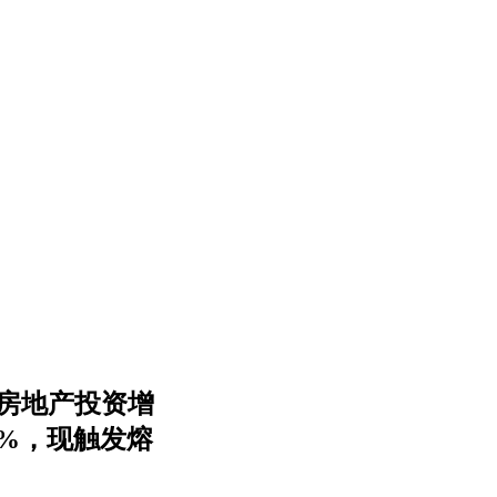
 房地产投资增
571%，现触发熔