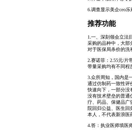
6.调查显示美企ce
推荐功能
1.一、深刻领会立
采购的品种中，大部
对于医保局杀价的洗
2.赛诺菲：2.55
带量采购均有不同程
3.众所周知，国内
通过仿制药一致性评
快速向下，一部分没
没有技术壁垒的普通
疗、药品、保健品广
院回归公益、医生回
本人，不代表新浪医
4.答：执业医师填