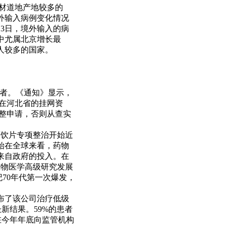
药材道地产地较多的
外输入病例变化情况
13日，境外输入的病
其中尤属北京增长最
人较多的国家。
鲜者。《通知》显示，
在河北省的挂网资
调整申请，否则从查实
药饮片专项整治开始近
始在全球来看，药物
来自政府的投入。在
生物医学高级研究发展
70年代第一次爆发，
司宣布了该公司治疗低级
的最新结果。59%的患者
计在今年年底向监管机构