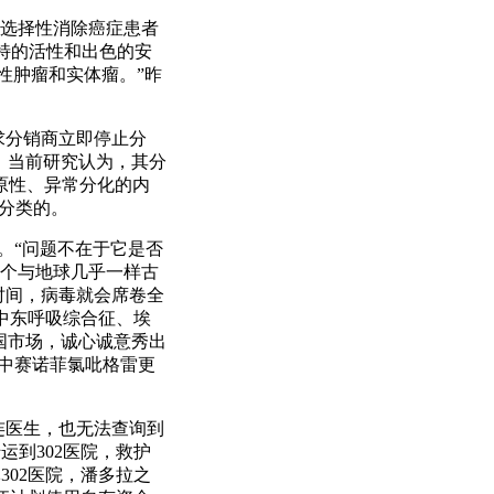
合剂，可选择性消除癌症患者
特的活性和出色的安
性肿瘤和实体瘤。”昨
要求分销商立即停止分
。当前研究认为，其分
原性、异常分化的内
而分类的。
了。“问题不在于它是否
这个与地球几乎一样古
时间，病毒就会席卷全
中东呼吸综合征、埃
国市场，诚心诚意秀出
，其中赛诺菲氯吡格雷更
连医生，也无法查询到
运到302医院，救护
302医院，潘多拉之