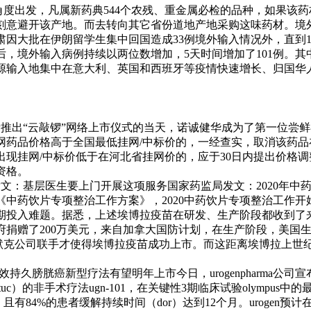
角度出发，凡属新药典544个农残、重金属必检的品种，如果该
刻意避开该产地。而去转向其它省份道地产地采购这味药材。境
肃因大批在伊朗留学生集中回国造成33例境外输入情况外，直到
后，境外输入病例持续以两位数增加，5天时间增加了101例。
源输入地集中在意大利、英国和西班牙等疫情快速增长、归国华
所推出“云敲锣”网络上市仪式的当天，诺诚健华成为了第一位尝
网药品价格高于全国最低挂网/中标价的，一经查实，取消该药品
出现挂网/中标价低于在河北省挂网价的，应于30日内提出价格
资格。
发文：基层医生要上门开展这项服务国家药监局发文：2020年中
《中药饮片专项整治工作方案》，2020中药饮片专项整治工作开
期投入难题。据悉，上述埃博拉疫苗在研发、生产阶段都收到了
府捐赠了200万美元，来自加拿大国防计划，在生产阶段，美国
与默克公司联手才使得埃博拉疫苗成功上市。而这距离埃博拉上世纪
效持久膀胱癌新型疗法有望明年上市今日，urogenpharma公
tuc）的非手术疗法ugn-101，在关键性3期临床试验olympus中
且有84%的患者缓解持续时间（dor）达到12个月。urogen预