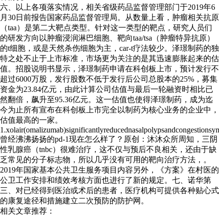
六、以上各项落实情况，相关省级药品监督管理部门于2019年6
月30日前报告国家药品监督管理局。从数量上看，肿瘤相关抗原
（taa）是第二大靶点类型。针对这一类型的靶点，研究人员们
的研发方向以肿瘤浸润淋巴细胞、靶向taa/tsa（肿瘤特异抗原）
的t细胞，或是天然杀伤细胞为主，car-t疗法较少。泽璟制药的独
特之处不止于上市标准，市场更为关注的是其迅速膨胀起来的估
值。招股说明书显示，泽璟制药申请在科创板上市，预计发行不
超过6000万股，发行股数不低于发行后公司总股本的25%，募集
资金为23.84亿元，由此计算公司估值与最后一轮融资时相比已
然翻倍，飙升至95.36亿元。这一估值也使得泽璟制药，成为迄
今为止所有宣布在科创板上市完全以制药为核心业务的企业中，
估值最高的一家。
1.xolair(omalizumab)significantlyreducednasalpolypsandcongestionsym
曾经沸沸扬扬的pd-1现在怎么样了？原创：沐沐众所周知，三阴
性乳腺癌（tnbc）很难治疗，这不仅与预后不良相关，还由于缺
乏常见的分子标志物，所以几乎没有可用的靶向治疗方法，。
2019年国家基本公共卫生服务项目内容另外，《方案》在村医的
公卫工作安排和绩效考核方面也进行了新的规定。七、诺华第
三、对已经得到医治或术后的患者，医疗机构可提供各种贴心式
的康复途径和措施建立二次预防的防护网。
相关文章推荐：