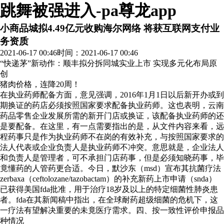
跳舞被强进入-pa尊龙app
小商品城拟4.49亿元收购海尔网络 将获互联网支付业
务资质
2021-06-17 00:46
时间：2021-06-17 00:46
“快递茅”新动作：顺丰拟分拆同城实业上市 实现多元化布局
原
创
猪肉价格，连降20周！
在执业药师配备方面，意见强调，2016年1月1日以后新开办或到
期换证的药店必须按照国家要求配备执业药师。这也表明，云南
药品零售企业发展所需的新开门店或换证，该配备执业药师的还
是要配备。在这里，有一点需要指出的是，从文件内容来看，远
程药事只是作为执业药师不在岗的有效补充，与按照国家要求的
法人代表或企业负责人是执业药师不冲突。意思就是，企业法人
和负责人是管理者，可不承担门店药事，但是必须知晓药事，毕
竟懂药的人管药更合适。今日，默沙东（msd）宣布其抗菌疗法
zerbaxa（ceftolozane/tazobactam）的补充新药上市申请（snda）
已获得美国fda批准，用于治疗18岁及以上的特定细菌性肺炎患
者。fda在其新闻稿中指出，在全球耐药超级细菌的危机下，这
一疗法有望解决重要的未竟医疗需求。四、按一致性评价申报品
种情况