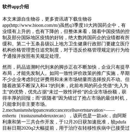
软件app介绍
本文来源自生物谷，更多资讯请下载生物谷
app(http://www.bioon.com/m/)虽然q3季度10大跨国药企中，有
业绩有上升的，也有下降的，但整体来看，随着中国疫情的控
制及部分国际地区疫情的好转，绝大数跨国药企的业绩都有所
缓和。第二十五条县级以上地方卫生健康行政部门要建立医疗
机构价格管理责任追究制度，对于违反价格管理规定的行为给
予通报并按照有关规定处理。
然而，药品追溯时代到来的脚步正在不断加快，企业只有提早
布局，才能先发制人。如同一致性评价政策的推广实施，早期
不少企业考虑到过评费用和未来市场销量而选择按兵不动。但
随着政策不断深入和4 7的到来，此前布局的药企凭借“先入为
主”的优势，优先占据“未过一致性评价”的企业市场份额，获
得丰厚的回报；而“跟随者”因为错过了抢占市场的最佳时机，
只能拿到非主要市场。
2.mechanismshelppancreaticcancercellsavertstarvation>——
enhertu（trastuzumabderuxtecan），该药也是一款adc，由阿斯
利康和第一三共合作开发，于12月20日获加速批准，较pdufa
目标日期2020q2大幅提前，用于治疗在转移性疾病中已接受过