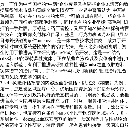
点。而作为中华国粹的“中药”企业究竟又有哪些企业以漂亮的数
据赢得资本市场的青睐？通常情况下，业界中普遍认为“中药的
毛利率一般处在40%-50%的水平。”可偏偏却有那么一些企业有
着领先于同行的“高额毛利率”，同样也有的企业坐拥“高毛利”却
打的一手烂牌。原标题：药店管控，又严了知名械企中标价格官
方公布（附医保支付标准目录）整理：巧克力表59月23日-9月27
日海外投融资事件amphivena是一家生物技术提供商，致力于开
发针对血液系统恶性肿瘤的治疗方法。完成此次c轮融资后，资
金将用于推进其正在研究的amv564产品开发。这是一种结合
cd33和cd3的双特异性抗体，正在某些血液癌以及实体瘤中进行1
期临床试验，有利于推进其研究选择性消除mdsc在血液肿瘤和
实体瘤中的治疗作用，并将amv564和我们新颖的t细胞治疗组合
推向免疫肿瘤学的前沿。
3.3.4.3风险评估报告的内容应至少包括：以此次《纲要》为例，
第一，是建设区域医疗中心。优质医疗资源的下沉是分级诊疗、
医联体等一系列政策执行的最直接目的，《纲要》也提及，要推
进高水平医院与基层医院建立责任、利益、服务和管理共同体，
组建专科联盟，提升基层医疗管理和服务质量。同时，除公立医
疗机构外，也支持符合条件的高水平民营医院跨区域办医，并向
基层延伸。dorzagliatin或安慰剂的治疗。后28周为开放性药物治
疗的药物安全性研究，治疗期间，所有患者均接受一天两次口服