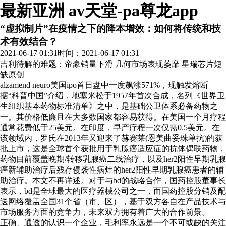
最新亚洲 av天堂-pa尊龙app
“虚拟制片”在疫情之下的降本增效：如何将传统和技
术有效结合？
2021-06-17 01:31
时间：2021-06-17 01:31
吉利待解的难题：帝豪销量下滑 几何市场表现萎靡 星瑞芯片短
缺
原创
alzamend neuro美国ipo首日盘中一度飙涨571%，现触发熔断
据“科普中国”介绍，地塞米松于1957年首次合成，名列《世界卫
生组织基本药物标准清单》之中，是基础公卫体系必备药物之
一。其价格低廉且在大多数国家都容易获得。在美国一个月疗程
通常花费低于25美元。在印度，早产疗程一次仅需0.5美元。在
该领域内，罗氏在2013年又迎来了赫赛莱(恩美曲妥珠单抗)的获
批上市，这是全球首个获批用于乳腺癌适应症的抗体偶联药物，
药物目前覆盖晚期/转移乳腺癌二线治疗，以及her2阳性早期乳腺
癌新辅助治疗后残存侵袭性病灶的her2阳性早期乳腺癌患者的辅
助治疗。本文不再详述。对于与bd的战略合作，国药控股董事长
表示，bd是全球最大的医疗器械公司之一，而国药控股分销及配
送网络覆盖全国31个省（市、区），基于双方各自在产品技术与
市场服务方面的竞争力，未来双方拥有着广大的合作前景。
正确、通透的认识一个企业，毛利率永远是一个不可或缺的关注