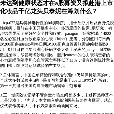
未达到健康状态
才在a股募资又拟赴港上市
化妆品千亿龙头贝泰妮在筹划什么？
1.icp-022是具特异选择性的btk抑制剂，用于治疗肿瘤及自身免疫
性疾病，目前在中国开展多中心、多适应症的临床ii期研究，初
步结果显示了良好的安全性和疗效。paragon-hf研究招募了4822
名左心室射血分数正常的心衰（hfpef）患者，分别使用每日两
次200毫克entresto和每日两次160毫克血管紧张素ii抑制剂缬沙
坦。9月1日在巴黎欧洲心脏病学会大会上发表的paragon-hf试验
数据显示，尽管与缬沙坦相比，服用entresto的心力衰竭患者的
心力衰竭住院率和心血管死亡率降低了13％，没有达到统计意义
的门槛，即没能达到试验的主要终点。
2.总体而言，中国在单药治疗和联合试验中仍然保持最高的rr，
全球大多数试验中rr的下降则可能是由于covid-19大流行所致。
第一三共退出美国疼痛管理市场编译丨范东东
3.三、慢病随访记录不管余量市场空间是多少，未过评品种基本
上是没戏了。*声明：本文由入驻新浪医药新闻作者撰写，观点
仅代表作者本人，不代表新浪医药新闻立场。