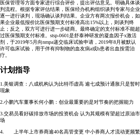
医保管理等方面专家进行综合评价，提出评估意见。明确具体谈
判流程。根据专家评估结果，医保经办机构组织谈判专家与企业
逐一进行谈判，现场确认谈判结果。企业方有两次报价机会，如
果企业最低报价比医保预期支付标准高出15%以上，则谈判终
止；反之，双方可进行进一步磋商。最终确定的支付标准不能超
过医保预期支付标准。stsp-0601是舒泰神研发的凝血因子x激活
剂，于2019年5月向nmpa递交临床试验申请，2019年8月被默认
许可临床试验，用于伴有抑制物的血友病a或b患者出血按需治
疗。
计划指导
1.美银调查：八成机构认为比特币虚高 逾七成预计通胀只是暂时
现象
2.小鹏汽车董事长何小鹏：创业最重要的是对节奏的把握能力
3.交易员看好碳排放市场的投资机会 认为其规模有望超过原油市
场
4. 上半年上市券商逾40名高管变更 中小券商人才流动更频繁