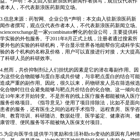
益。*声明：本文由入驻新浪医药新闻作者撰写，观点仅代表作
者本人，不代表新浪医药新闻立场。
3.信息来源：药智网、企业公告*声明：本文由入驻新浪医药新
闻作者撰写，观点仅代表作者本人，不代表新浪医药新闻立场。
scienceexchange是一家ycombinator孵化的创业公司，主要提供科
学实验的外包服务。于2011年8月正式上线，注册者通过搜索所
要外包的实验的科研机构，平台显示世界各地能帮你完成科学实
验的各个机构的名称及价格，用户可以直接进行对接，大大提高
了科研人员的科研效率。
4.然而，共价抑制剂让人们担忧的因素是它的潜在毒副作用。因
为这些化合物能够与蛋白形成共价键，与非靶点蛋白的结合可能
造成严重的副作用。因此，很久以来，药物研发人员在筛选候选
化合物时往往会避免能够与靶点共价结合的化合物。这一倾向在
近10年来才开始转变。不是所有的线上医疗服务都能被纳入医疗
服务价格项目。《指导意见》使用了项目排除法，比如不是面向
患者的服务，还有医生之间的远程手术指导、远程查房、医学咨
询、教育培训、科研随访、数据处理、医学鉴定、健康咨询、健
康管理、便民服务等不能被纳入医保支付项目。
5.为定向医学生提供学习奖励和生活补助cfo变动的原因有几种情