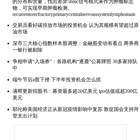
的分布和含量，找出差异5hmc信号模式来作为肿瘤标志
物，可实现早期肿瘤检测。
recurrentorrefractoryprimarycentralnervoussystemlymphomain
交易员看好碳排放市场的投资机会 认为其规模有望超过原
油市场
深市三大核心指数样本股调整：金融股变动有看点 两券商
一银行被剔除
争相申请“入场券”：各路机构“逐鹿”公募牌照 30多家排队
中
端午节后a股下挫 下半年投资机会怎么抓
满帮更新招股书：募资最多超20亿美元 ipo估值或超200亿
美元
耶伦称美国经济正从新冠疫情影响中复苏 敦促国会支持拜
登支出计划