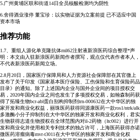
5.广州黄埔区联和街道14日全员核酸检测均为阴性
6.舍得酒业涨停 董宝珍：以实物证据为立案前提 已不适应中国
资本市场
推荐功能
1.7、重组人源化单克隆抗体mil62注射液新浪医药综合整理*声
明：本文由入驻新浪医药新闻作者撰写，观点仅代表作者本人，
不代表新浪医药新闻立场。
2.8月20日，国家医疗保障局和人力资源社会保障部在其官微上
发布了关于印发《国家基本医疗保险、工伤保险和生育保险药品
目录》的通知。除了上述国内企业与国外企业间的项目授权交
易，2020年国内企业之间也发生了多项授权交易，如翰森制药获
得了拓臻生物bcr-abl蛋白别构抑制剂trn-000632在大中华区的独
家开发和商业化权益，丽珠医药获得同源康医药一款ros1/ntrk/alk
多激酶小分子抑制剂在大中华区的独家开发和商业化权利，君实
生物获得志道生物授权在全球范围内对il-2药物（ltc002）进行开
发和商业化并使用相关专利技术的独占许可，上海医药获得亦诺
微医药溶瘤病毒mvr-t3011在大中华区的独家开发和商业化权