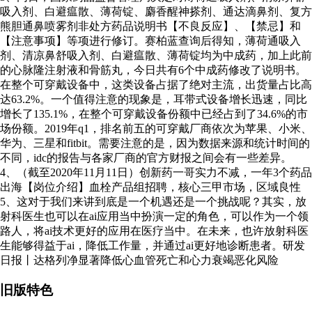
吸入剂、白避瘟散、薄荷锭、麝香醒神搽剂、通达滴鼻剂、复方
熊胆通鼻喷雾剂非处方药品说明书【不良反应】、【禁忌】和
【注意事项】等项进行修订。赛柏蓝查询后得知，薄荷通吸入
剂、清凉鼻舒吸入剂、白避瘟散、薄荷锭均为中成药，加上此前
的心脉隆注射液和骨筋丸，今日共有6个中成药修改了说明书。
在整个可穿戴设备中，这类设备占据了绝对主流，出货量占比高
达63.2%。一个值得注意的现象是，耳带式设备增长迅速，同比
增长了135.1%，在整个可穿戴设备份额中已经占到了34.6%的市
场份额。2019年q1，排名前五的可穿戴厂商依次为苹果、小米、
华为、三星和fitbit。需要注意的是，因为数据来源和统计时间的
不同，idc的报告与各家厂商的官方财报之间会有一些差异。
4、（截至2020年11月11日）创新药一哥实力不减，一年3个药品
出海【岗位介绍】血栓产品组招聘，核心三甲市场，区域良性
5、这对于我们来讲到底是一个机遇还是一个挑战呢？其实，放
射科医生也可以在ai应用当中扮演一定的角色，可以作为一个领
路人，将ai技术更好的应用在医疗当中。在未来，也许放射科医
生能够得益于ai，降低工作量，并通过ai更好地诊断患者。研发
日报丨达格列净显著降低心血管死亡和心力衰竭恶化风险
旧版特色