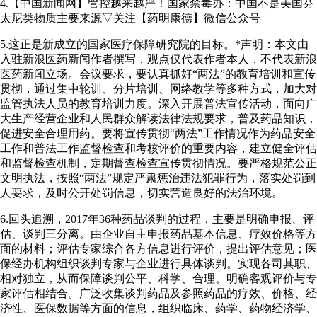
4.【中国新闻网】管控越来越严！国家禁毒办：中国不是美国芬
太尼类物质主要来源▽关注【药明康德】微信公众号
5.这正是新成立的国家医疗保障研究院的目标。*声明：本文由
入驻新浪医药新闻作者撰写，观点仅代表作者本人，不代表新浪
医药新闻立场。会议要求，要认真抓好“两法”的教育培训和宣传
贯彻，通过集中轮训、分片培训、网络教学等多种方式，加大对
监管执法人员的教育培训力度。深入开展普法宣传活动，面向广
大生产经营企业和人民群众解读法律法规要求，普及药品知识，
促进安全合理用药。要将宣传贯彻“两法”工作情况作为药品安全
工作和普法工作监督检查和考核评价的重要内容，建立健全评估
和监督检查机制，定期督查检查宣传贯彻情况。要严格规范公正
文明执法，按照“两法”规定严肃惩治违法犯罪行为，落实处罚到
人要求，及时公开处罚信息，切实营造良好的法治环境。
6.回头追溯，2017年36种药品谈判的过程，主要是明确申报、评
估、谈判三分离。由企业自主申报药品基本信息、疗效价格等方
面的材料；评估专家综合各方信息进行评价，提出评估意见；医
保经办机构组织谈判专家与企业进行具体谈判。实现各司其职、
相对独立，从而保障谈判公平、科学、合理。明确客观评价与专
家评估相结合。广泛收集谈判药品及参照药品的疗效、价格、经
济性、医保数据等方面的信息，组织临床、药学、药物经济学、