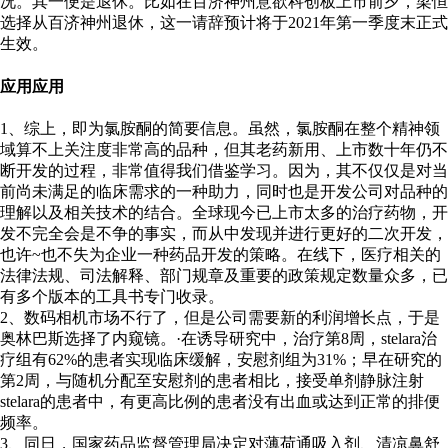
况。其一便是退休。比如在百济神州意欲科创板上市前夕，梁恒
选择从百济神州退休，这一请辞预计将于2021年第一季度末正式
生效。
应用应用
1、综上，即为氯胺酮的简要信息。虽然，氯胺酮在整个精神领
域算不上关注度非常高的品种，但其老药新用、上市数十年仍不
断开发的过程，非常值得我们借鉴学习。因为，其不仅仅是对当
前尚未满足的临床需求的一种助力，同时也是开发公司对品种的
理解以及相关技术的结合。全球现今已上市太多的治疗药物，开
发不完全会是不争的事实，而从中发现并进行更好的二次开发，
也许~也不失为企业一种药品开发的策略。在线下，医疗相关的
法律法规、司法解释、部门规章及重要的政策规定数量众多，已
有多个版本的工具书专门收录。
2、数码相机市场不行了，但是公司需要新的利润增长点，于是
奥林巴斯选择了内窥镜。·在诱导研究中，治疗第8周，stelara治
疗组有62%的患者实现临床缓解，安慰剂组为31%；早在研究的
第2周，与随机分配至安慰剂的患者相比，接受单剂静脉注射
stelara的患者中，有更高比例的患者没有出血或达到正常的排便
频率。
3、同日，国家药品监督管理局决定对薄荷通吸入剂、清凉鼻舒