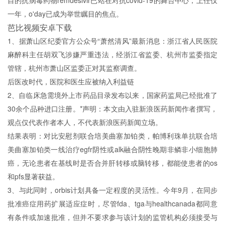
目的抗病毒药物remdesivir已站在对抗covid-19的舞台中心，上任仅
一年，o'day已成为举世瞩目的焦点。
芭比视频安卓下载
1、据萧山区纪委官方公众号“萧然清风”最新消息：浙江省人民医院
麻醉科主任胡双飞涉嫌严重违法，经浙江省监委、杭州市监委指定
管辖，杭州市萧山区监委正对其监察调查。
后医改时代，医院和医生应被纳入利益链
2、自临床急需境外上市药品目录发布以来，国家药监局已经批准了
30余个品种进口注册。*声明：本文由入驻新浪医药新闻作者撰写，
观点仅代表作者本人，不代表新浪医药新闻立场。
结果表明：对比安慰剂联合培美曲塞加铂类，帕博利珠单抗联合培
美曲塞加铂类一线治疗egfr阴性或alk融合阴性晚期非鳞非小细胞肺
癌，无论患者在基线时是否合并肝转移或脑转移，都能使患者的os
和pfs显著获益。
3、与此同时，orbis计划具备一定程度的灵活性。今年9月，在同步
批准癌症用药扩展适应症时，尽管fda、tga与healthcanada都同意
有条件或加速批准，但并不要求参与该计划的监管机构必须接受与