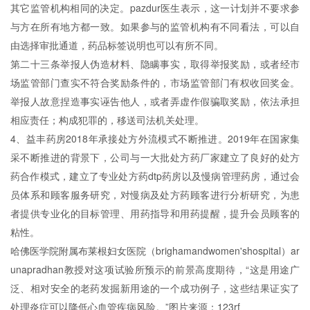
其它监管机构相同的决定。pazdur医生表示，这一计划并不要求参
与方在所有地方都一致。如果参与的监管机构有不同看法，可以自
由选择审批通道，药品标签说明也可以有所不同。
第二十三条举报人伪造材料、隐瞒事实，取得举报奖励，或者经市
场监管部门查实不符合奖励条件的，市场监管部门有权收回奖金。
举报人故意捏造事实诬告他人，或者弄虚作假骗取奖励，依法承担
相应责任；构成犯罪的，移送司法机关处理。
4、益丰药房2018年承接处方外流模式不断推进。2019年在国家集
采不断推进的背景下，公司与一大批处方药厂家建立了良好的处方
药合作模式，建立了专业处方药dtp药房以及慢病管理药房，通过会
员体系和顾客服务研究，对慢病及处方药顾客进行分析研究，为患
者提供专业化的目标管理、用药指导和用药提醒，提升会员顾客的
粘性。
哈佛医学院附属布莱根妇女医院（brighamandwomen'shospital）ar
unapradhan教授对这项试验所预示的前景高度期待，“这是用途广
泛、相对安全的老药发掘新用途的一个成功例子，这些结果证实了
处理炎症可以降低心血管疾病风险。”图片来源：123rf