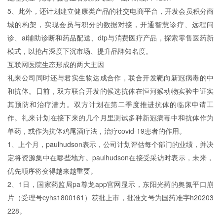
5、此外，还计划建立健康类产品的社交电商平台，开发会员积分商
城的构架，实现会员与积分的数据对接，开通智慧诊疗、远程问
诊、ai辅助诊断和药品配送、dtp与消费医疗产品，探索零售医药新
模式，以抢占深度下沉市场、提升品牌知名度。
互联网医院生态形成的两大主因
礼来公司同时还与君实生物达成合作，联合开发靶向新冠病毒的中
和抗体。日前，双方联合开发的候选抗体在恒河猴动物实验中证实
其预防和治疗潜力。双方计划在第二季度推进抗体的临床申请工
作。礼来计划在接下来的几个月里测试多种新冠病毒中和抗体作为
单药，或作为抗体鸡尾酒疗法，治疗covid-19患者的作用。
1、上个月，paulhudson表示，公司计划评估每个部门的业绩，并决
定将资源集中在哪些地方。paulhudson在接受采访时表示，未来，
优先顺序将变得越来越重要。
2、1日，国家药监局pa尊龙app官网显示，东阳光药的奥氮平口崩
片（受理号cyhs1800161）获批上市，批准文号为国药准字h20203
228。