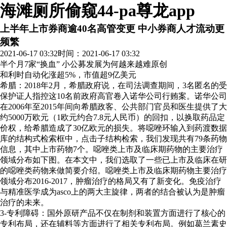
海滩厕所偷窥44-pa尊龙app
上半年上市券商逾40名高管变更 中小券商人才流动更
频繁
2021-06-17 03:32
时间：2021-06-17 03:32
半个月7家“换血” 小公募发展为何越来越难
原创
和利时自动化涨超5%，市值超9亿美元
希腊：2018年2月，希腊政府说，在司法调查期间，3名匿名的受
保护证人指控这10名前政府高官卷入诺华公司行贿案。诺华公司
在2006年至2015年间向希腊政客、公共部门官员和医生提供了大
约5000万欧元（1欧元约合7.8元人民币）的回扣，以换取药品定
价权，给希腊造成了30亿欧元的损失。将噁唑环输入到药渡数据
库的结构式检索框中，点击子结构检索，我们发现共有79条药物
信息，其中上市药物7个。噁唑类上市及临床期药物的主要治疗
领域分布如下图。在本文中，我们选取了一些已上市及临床在研
的噁唑类药物来做简要介绍。噁唑类上市及临床期药物主要治疗
领域分布2016-2017，肿瘤治疗的格局又有了新变化。免疫治疗
与精准医学成为asco上的两大主旋律，两者的结合被认为是肿瘤
治疗的未来。
3-专利障碍：国外原研产品不仅在制剂和装置方面进行了核心的
专利布局，还在辅料等方面进行了相关专利布局。例如葛兰素史