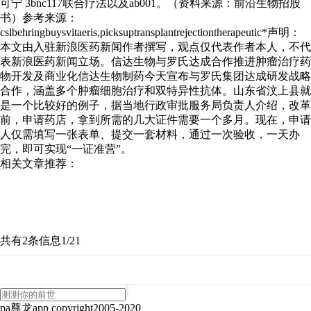
可宁 3bnc117联合疗法以及ab001。（资料来源：前沿生物招股
书）参考来源：
cslbehringbuysvitaeris,picksuptransplantrejectiontherapeutic*声明：
本文由入驻新浪医药新闻作者撰写，观点仅代表作者本人，不代
表新浪医药新闻立场。信达生物与罗氏达成合作推进肿瘤治疗药
物开发及商业化信达生物制药今天宣布与罗氏集团达成研发战略
合作，涵盖多个肿瘤细胞治疗和双特异性抗体。山东省汶上县就
是一个比较好的例子，据当地行政审批服务局负责人介绍，改革
前，申请药店，拿到所需的几大证件需要一个多月。现在，申请
人仅需填写一张表单、提交一套材料，通过一次验收，一天办
完，即可实现“一证准营”。
相关文章推荐：
共有2条信息
1/2
1
pa尊龙app copyright2005-2020