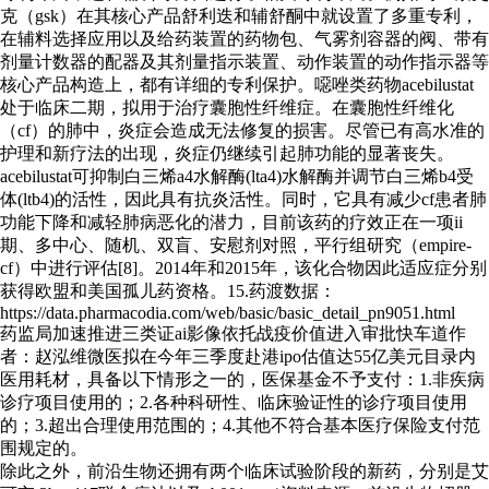
克（gsk）在其核心产品舒利迭和辅舒酮中就设置了多重专利，
在辅料选择应用以及给药装置的药物包、气雾剂容器的阀、带有
剂量计数器的配器及其剂量指示装置、动作装置的动作指示器等
核心产品构造上，都有详细的专利保护。噁唑类药物acebilustat
处于临床二期，拟用于治疗囊胞性纤维症。在囊胞性纤维化
（cf）的肺中，炎症会造成无法修复的损害。尽管已有高水准的
护理和新疗法的出现，炎症仍继续引起肺功能的显著丧失。
acebilustat可抑制白三烯a4水解酶(lta4)水解酶并调节白三烯b4受
体(ltb4)的活性，因此具有抗炎活性。同时，它具有减少cf患者肺
功能下降和减轻肺病恶化的潜力，目前该药的疗效正在一项ii
期、多中心、随机、双盲、安慰剂对照，平行组研究（empire-
cf）中进行评估[8]。2014年和2015年，该化合物因此适应症分别
获得欧盟和美国孤儿药资格。15.药渡数据：
https://data.pharmacodia.com/web/basic/basic_detail_pn9051.html
药监局加速推进三类证ai影像依托战疫价值进入审批快车道作
者：赵泓维微医拟在今年三季度赴港ipo估值达55亿美元目录内
医用耗材，具备以下情形之一的，医保基金不予支付：1.非疾病
诊疗项目使用的；2.各种科研性、临床验证性的诊疗项目使用
的；3.超出合理使用范围的；4.其他不符合基本医疗保险支付范
围规定的。
除此之外，前沿生物还拥有两个临床试验阶段的新药，分别是艾