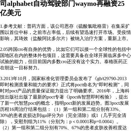
司alphabet自动驾驶部门waymo再融资25
亿美元
1.参考文献：普药方面，该公司恩存（硫酸氯吡格雷）在集采扩
围以首位中标，之前市占率低，后续有望迅速打开市场。受疫情
影响，其琦效（盐酸阿比多尔片）被纳入治疗方案，重新上市。
2.05跨国cro有自身的优势，比如它们可以接一个全球性的包括中
国地区在内的整体外包项目，这需要具备在全球开展临床多中心
试验的能力，但目前国内多数cro还没有这个实力。泰格医药正
在朝这一目标努力。
3.2013年10月，国家标准化管理委员会发布了《gb/t29790-2013
即时检测质量和能力的要求》正式将poct命名为“即时检测”，同
时对poct产品的质量保证能力提出了明确要求。2016年，上海科
技出版社出版了最新的poct专著《ipoct&智慧即时检验》，提出
了新一代智慧poct的概念，指明poct新的发展趋势。图3poct发展
历程16周治疗结果包括：（1）第一组和第二组分别有33%、
30%的患者皮损达到iga评分为0（完全清除）或1（几乎完全清
除），安慰剂组为11%（分别为：p＜0.0001和p=0.0004）。
（2）第一组和第二组分别有70%、67%的患者皮肤改善程度达