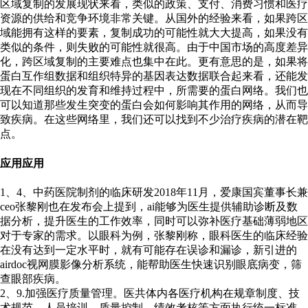
区域复制的发展现状来看，类似的政策、支付、消费习惯和医疗
资源的供给和竞争环境非常关键。从国外的经验来看，如果跨区
域能拥有这样的要素，复制成功的可能性就大大提高，如果没有
类似的条件，则失败的可能性就很高。由于中国市场的高度差异
化，跨区域复制的主要难点也集中在此。更有意思的是，如果将
蛋白互作组数据和组织特异的基因表达数据联合起来看，还能发
现在不同组织的发育和维持过程中，所需要的蛋白网络。我们也
可以知道那些发生突变的蛋白会如何影响其作用的网络，从而导
致疾病。在这些网络里，我们还可以找到不少治疗疾病的潜在靶
点。
应用应用
1、4、中药医院制剂的临床研发2018年11月，爱康国宾董事长兼
ceo张黎刚也在发布会上提到，ai能够为医生提供辅助诊断及数
据分析，提升医生的工作效率，同时可以弥补医疗基础薄弱地区
对于专家的需求。以眼科为例，张黎刚称，眼科医生的临床经验
在没有达到一定水平时，就有可能存在误诊和漏诊，新引进的
airdoc视网膜影像分析系统，能帮助医生快速识别眼底病变，筛
查眼部疾病。
2、9.加强医疗质量管理。医共体内各医疗机构在规章制度、技
术规范、人员培训、质量控制、绩效考核等方面执行统一标准。