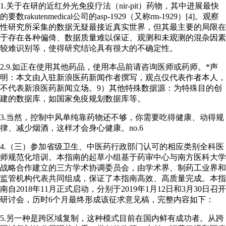
1.关于在研的近红外光免疫疗法（nir-pit）药物，其中进展最快
的要数rakutenmedical公司的asp-1929（又称rm-1929）[4]。观察
性研究所采集的数据无疑最接近真实世界，但其最主要的局限在
于存在各种偏倚、数据质量难以保证、观测和未观测的混杂因素
较难识别等，使得研究结论具有很大的不确定性。
2.9.如正在使用其他药品，使用本品前请咨询医师或药师。*声
明：本文由入驻新浪医药新闻作者撰写，观点仅代表作者本人，
不代表新浪医药新闻立场。9）其他特殊数据源：为特殊目的创
建的数据库，如国家免疫规划数据库等。
3.当然，控制中风单纯靠药物还不够，你需要吃得健康、动得规
律、减少烟酒，这样才会身心健康。no.6
4.（三）参加省级卫生、中医药行政部门认可的相应类别全科医
师规范化培训。本指南的起草小组基于药审中心与南方医科大学
战略合作建立的三方学术协调委员会，由学术界、制药工业界和
监管机构代表共同组成，保证了本指南高效、高质量完成。本指
南自2018年11月正式启动，分别于2019年1月12日和3月30日召开
研讨会，历时6个月最终形成该征求意见稿，完整内容如下：
5.另一种是跨区域复制，这种模式目前在国内鲜有成功者。从跨