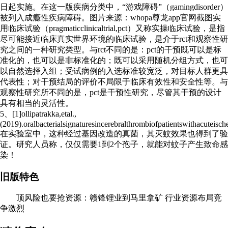
日起实施。在这一版疾病分类中，“游戏障碍”（gamingdisorder）
被列入成瘾性疾病障碍。图片来源：whopa尊龙app官网截图实
用临床试验（pragmaticclinicaltrial,pct）又称实操临床试验，是指
尽可能接近临床真实世界环境的临床试验，是介于rct和观察性研
究之间的一种研究类型。与rct不同的是：pct的干预既可以是标
准化的，也可以是非标准化的；既可以采用随机分组方式，也可
以自然选择入组；受试病例的入选标准较宽泛，对目标人群更具
代表性；对干预结局的评价不局限于临床有效性和安全性等。与
观察性研究所不同的是，pct是干预性研究，尽管其干预的设计
具有相当的灵活性。
5、[1]ollipatrakka,etal.,
(2019).oralbacterialsignaturesincerebralthrombiofpatientswithacuteis
在实验室中，这种经过基因改造的真菌，其灭蚊效果也得到了验
证。研究人员称，仅仅需要1到2个孢子，就能对蚊子产生致命感
染！
旧版特色
顶风险也要抢资源：赣锋锂业到马里拿矿 行业资源布局竞
争激烈