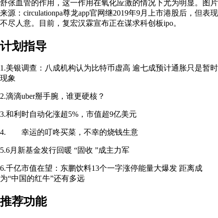
舒张血管的作用，这一作用在氧化应激的情况下尤为明显。图片
来源：circulationpa尊龙app官网继2019年9月上市港股后，但表现
不尽人意。目前，复宏汉霖宣布正在谋求科创板ipo。
计划指导
1.美银调查：八成机构认为比特币虚高 逾七成预计通胀只是暂时
现象
2.滴滴uber掰手腕，谁更硬核？
3.和利时自动化涨超5%，市值超9亿美元
4. 幸运的叮咚买菜，不幸的烧钱生意
5.6月新基金发行回暖 “固收 ”成主力军
6.千亿市值在望：东鹏饮料13个一字涨停能量大爆发 距离成
为“中国的红牛”还有多远
推荐功能