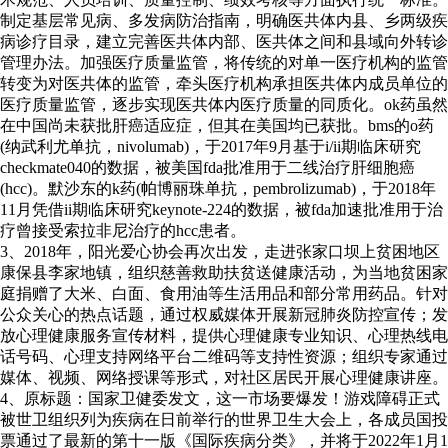
制定基层常见病、多发病防治指南，明确医共体内县、乡两级疾
病诊疗目录，建立完善医共体内部、医共体之间和县域向外转诊
管理办法。加强医疗质量监管，将传统的对单一医疗机构的监管
转变为对医共体的监管，牵头医疗机构承担医共体内成员单位的
医疗质量监管，逐步实现医共体内医疗质量的同质化。ok药虽然
在中国尚未获批肝癌适应症，但其在美国均已获批。bms的o药
(纳武利尤单抗，nivolumab)，于2017年9月基于i/ii期临床研究
checkmate040的数据，被美国fda批准用于二线治疗肝细胞癌
(hcc)。默沙东的k药(帕博丽珠单抗，pembrolizumab)，于2018年
11月凭借ii期临床研究keynote-224的数据，被fda加速批准用于治
疗曾接受索拉非尼治疗的hcc患者。
3、2018年，阳光爱心协会再次出发，走进张家口坝上贫困地区
康保县李家地镇，组织慈善救助扶贫送健康活动，为当地贫困家
庭捐赠了大米、白面、食用油等生活用品和部分常用药品。针对
公众关心的热点话题，通过权威媒体开展新冠肺炎防控宣传；发
放心理健康服务宣传材料，提供心理健康专业知识、心理热线电
话号码、心理支持网络平台二维码等支持性资源；组织专家通过
媒体、视频、网络授课等形式，对社区居民开展心理健康讲座。
4、原标题：国家卫健委发文，这一市场要爆发！游戏障碍正式
被世卫组织列为疾病在日前举行的世界卫生大会上，各成员国投
票通过了最新的第十一版《国际疾病分类》，并将于2022年1月1