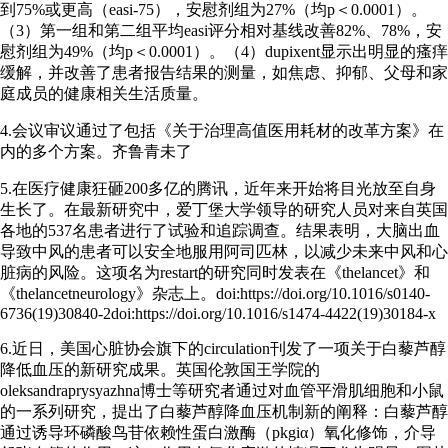
到75%或更高（easi-75），安慰剂组为27%（均p＜0.0001）。
（3）第一组和第二组平均easi评分相对基线改善82%、78%，安
慰剂组为49%（均p＜0.0001）。（4）dupixent显示出明显的瘙痒
缓解，并改善了患者报告结果的测量，如焦虑、抑郁、父母和家
庭成员的健康相关生活质量。
4.会议审议通过了包括《关于治理高值医用耗材的改革方案》在
内的多个方案。齐鲁青未了
5.在医疗健康狂砸200多亿的腾讯，近年来开始将目光放至自身
生长了。在最新研究中，爱丁堡大学领导的研究人员对来自英国
各地的537名患者进行了试验和追踪调查。结果表明，大脑出血
导致中风的患者可以安全地服用阿司匹林，以减少未来中风和心
脏病的风险。这项名为restart的研究同时发表在《thelancet》和
《thelancetneurology》杂志上。doi:https://doi.org/10.1016/s0140-
6736(19)30840-2doi:https://doi.org/10.1016/s1474-4422(19)30184-x
6.近日，美国心脏协会旗下的circulation刊发了一项关于白藜芦醇
降低血压的新研究成果。英国伦敦国王学院的
oleksandraprysyazhna博士等研究者通过对血管平滑肌细胞和小鼠
的一系列研究，提出了白藜芦醇降血压机制新的阐释：白藜芦醇
通过诱导环磷酸鸟苷依赖性蛋白激酶（pkgiα）氧化修饰，介导