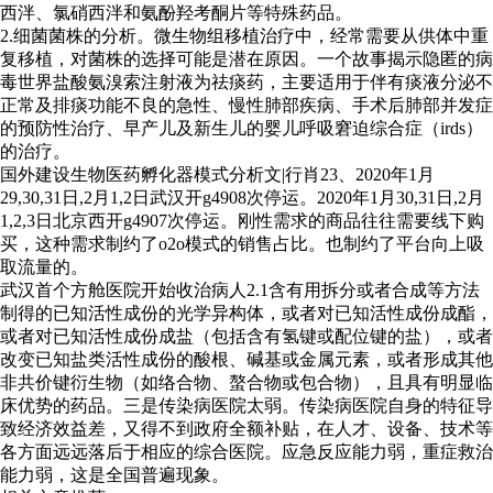
西泮、氯硝西泮和氨酚羟考酮片等特殊药品。
2.细菌菌株的分析。微生物组移植治疗中，经常需要从供体中重
复移植，对菌株的选择可能是潜在原因。一个故事揭示隐匿的病
毒世界盐酸氨溴索注射液为祛痰药，主要适用于伴有痰液分泌不
正常及排痰功能不良的急性、慢性肺部疾病、手术后肺部并发症
的预防性治疗、早产儿及新生儿的婴儿呼吸窘迫综合症（irds）
的治疗。
国外建设生物医药孵化器模式分析文|行肖23、2020年1月
29,30,31日,2月1,2日武汉开g4908次停运。2020年1月30,31日,2月
1,2,3日北京西开g4907次停运。刚性需求的商品往往需要线下购
买，这种需求制约了o2o模式的销售占比。也制约了平台向上吸
取流量的。
武汉首个方舱医院开始收治病人2.1含有用拆分或者合成等方法
制得的已知活性成份的光学异构体，或者对已知活性成份成酯，
或者对已知活性成份成盐（包括含有氢键或配位键的盐），或者
改变已知盐类活性成份的酸根、碱基或金属元素，或者形成其他
非共价键衍生物（如络合物、螯合物或包合物），且具有明显临
床优势的药品。三是传染病医院太弱。传染病医院自身的特征导
致经济效益差，又得不到政府全额补贴，在人才、设备、技术等
各方面远远落后于相应的综合医院。应急反应能力弱，重症救治
能力弱，这是全国普遍现象。