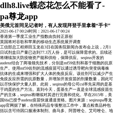
dlh8.live蝶恋花怎么不能看了-
pa尊龙app
美俄元首同见记者时，有人发现拜登手里拿着“手卡”
2021-06-17 00:24
时间：2021-06-17 00:24
香港第一季度工业生产指数由负转正
原创
英国将对谷歌和苹果的移动生态系统展开调查
工信部总工程师田玉龙在3日在国务院新闻办发布会上说，2月1
日试剂盒日产量已达到77.3万人份，是可以保障需求的。后续还
将继续加大防疫物资产能和供给，保障供应。seqirus开发的
audenz结合了两项领先技术，分别是mf59佐剂和基于细胞的抗原
生产。使用mf59佐剂的流感疫苗可以通过诱导靶向突变病毒株
抗体的生成来增强和扩大人体的免疫反应。该佐剂可以减少产生
免疫反应所需的抗原数量，并增加开发疫苗的剂量数量，因此可
以尽快保护大量人群。此前，seqirus的母公司csl率先采用的是基
于鸡蛋的生产方法。直到今天，蛋基生产一直是全球流感疫苗生
产的主体，seqirus将继续对其进行完善和优化。早在2015年，美
国fda已授予audenz疫苗快速通道资格。图片来源：seqiruspa尊龙
app官网据了解，在特殊药品专项整治工作中，重点检查品种包
括以含可待因口服液体制剂、曲马多、阿普唑仑、艾司唑仑、地