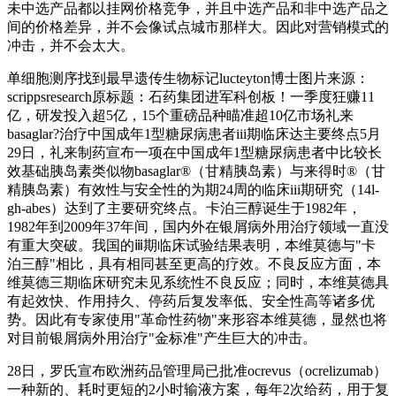
未中选产品都以挂网价格竞争，并且中选产品和非中选产品之
间的价格差异，并不会像试点城市那样大。因此对营销模式的
冲击，并不会太大。
单细胞测序找到最早遗传生物标记lucteyton博士图片来源：
scrippsresearch原标题：石药集团进军科创板！一季度狂赚11
亿，研发投入超5亿，15个重磅品种瞄准超10亿市场礼来
basaglar?治疗中国成年1型糖尿病患者iii期临床达主要终点5月
29日，礼来制药宣布一项在中国成年1型糖尿病患者中比较长
效基础胰岛素类似物basaglar®（甘精胰岛素）与来得时®（甘
精胰岛素）有效性与安全性的为期24周的临床iii期研究（14l-
gh-abes）达到了主要研究终点。卡泊三醇诞生于1982年，
1982年到2009年37年间，国内外在银屑病外用治疗领域一直没
有重大突破。我国的ⅲ期临床试验结果表明，本维莫德与"卡
泊三醇"相比，具有相同甚至更高的疗效。不良反应方面，本
维莫德三期临床研究未见系统性不良反应；同时，本维莫德具
有起效快、作用持久、停药后复发率低、安全性高等诸多优
势。因此有专家使用"革命性药物"来形容本维莫德，显然也将
对目前银屑病外用治疗"金标准"产生巨大的冲击。
28日，罗氏宣布欧洲药品管理局已批准ocrevus（ocrelizumab）
一种新的、耗时更短的2小时输液方案，每年2次给药，用于复