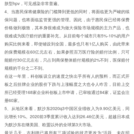
肤型hpv，可见感染非常普遍。
4、当惠民保将健康险的门槛降到更低的同时，将面临更为严峻的续
保问题，也将面临监管更强的管理。因此，由于惠民保已经将保费
价格做到极致，其本身很难成为做大保险市场规模的主力产品，也
很难成为医疗赔付的重要补充。从目前每个城市只有5%-10%的用户
购买比例来看，即使铺设到全国，最多也只有1亿人购买，由此带来
的保费规模在60亿元左右，如果参照百万医疗险的赔付比例，只可
能赔付30亿元左右，只占到商保整体赔付规模的2%不到，医保赔付
规模的千分之二不到。
在这一年里，科创板设立的速度之快出乎所有人的预料，而正式开
板之后挂牌企业的股价下跌与上涨幅度之大也令人咋舌，目前上交
所已经受理168家企业科创板上市申请，已审核通过84家，证监会注
册60家。
5、从地区来看，默沙东2020q3中国区业绩收入为9.90亿美元，同
比增长10%。2020前3季度累计收入达到26.46亿美元，超越日本成
为默沙东在继美国、欧盟以外的全球第3大市场。
最近几天，吉利德已将所有三项试验的状态更改为“活跃、未在招