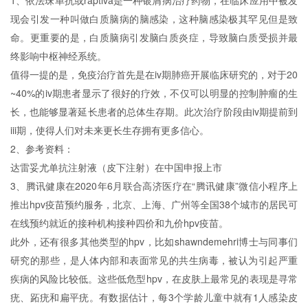
1、依法珠单抗或raptiva是一种银屑病治疗药物，在临床应用中被发
现会引发一种叫做白质脑病的脑感染，这种脑感染极其罕见但是致
命。更重要的是，白质脑病引发脑白质炎症，导致脑白质受损并最
终影响中枢神经系统。
值得一提的是，免疫治疗首先是在iv期肺癌开展临床研究的，对于20
~40%的iv期患者显示了很好的疗效，不仅可以明显的控制肿瘤的生
长，也能够显著延长患者的总体生存期。此次治疗阶段由iv期提前到
iii期，使得人们对未来更长生存拥有更多信心。
2、参考资料：
达雷妥尤单抗注射液（皮下注射）在中国申报上市
3、腾讯健康在2020年6月联合高济医疗在“腾讯健康”微信小程序上
推出hpv疫苗预约服务，北京、上海、广州等全国38个城市的居民可
在线预约就近的接种机构接种四价和九价hpv疫苗。
此外，还有很多其他类型的hpv，比如shawndemehri博士与同事们
研究的那些，是人体内部和表面常见的共生病毒，被认为引起严重
疾病的风险比较低。这些低危型hpv，在皮肤上最常见的表现是寻常
疣、跖疣和扁平疣。有数据估计，每3个学龄儿童中就有1人感染皮