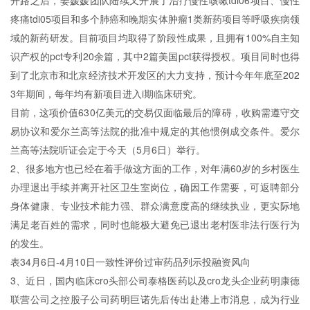
开路之后，姜媛媛团队陆续又开展了治疗慢性咳嗽tdi06项目、慢性
疼痛tdi05项目和多个肺癌和晚期实体肿瘤1类新药项目等呼吸疾病领
域的新药研发。目前项目均取得了阶段性成果，且拥有100%自主知
识产权的pct专利20余篇，其中2篇美国pct获得授权。项目同时也得
到了北京市和北京经济技术开发区的大力支持，预计今年年底至202
3年期间，每年均有新项目进入i期临床研究。
目前，这项价值630亿美元的交易仅面临最后的障碍，收购需遵守交
易协议和爱尔兰高等法院的批准中规定的其他惯例成交条件。爱尔
兰高等法院听证会定于今天（5月6日）举行。
2、很多地方也已经在着手做这方面的工作，对年满60岁的乡村医生
办理退出手续并离开社区卫生室岗位，确因工作需要，可返聘部分
身体健康、专业技术能力强、群众满意度高的继续执业，更实际地
满足老百姓的需求，同时也能极大避免已退出老村医非法行医行为
的发生。
表34月6日-4月10日一致性评价过审药品列示投融资风向
3、近日，国内临床cro头部公司泰格医药以及cro龙头企业药明康德
联营公司之控股子公司药明巨诺先后传出赴港上市消息，成为行业