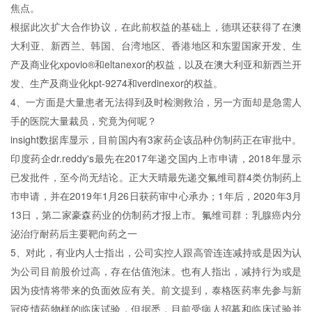
焦点。
根据此次扩大合作协议，在此前权益的基础上，德琪还获得了在澳
大利亚、新西兰、韩国、台湾地区、香港地区和东盟国家开发、生
产及商业化xpovio®和eltanexor的权益，以及在澳大利亚和新西兰开
发、生产及商业化kpt-9274和verdinexor的权益。
4、一方面是大量患者无法得到及时检测救治，另一方面却是急需人
手的医院大量裁员，究竟为何呢？
insight数据库显示，目前国内有3家药企该品种仿制药正在审批中。
印度药企dr.reddy's最先在2017年递交国内上市申请，2018年显示
已发批件，至今尚无结论。正大天晴最先递交氟维司群4类仿制药上
市申请，并在2019年1月26日获药审中心承办；1年后，2020年3月
13日，第二家豪森药业的仿制药才报上市。氟维司群：乳腺癌内分
泌治疗耐药后主要靶向药之一
5、对此，有业内人士指出，公司实控人跟高管连连减持或是因为认
为公司目前股价过高，存在估值泡沫。也有人指出，减持行为或是
因为疫情将带来的负面效应有关。前文提到，泰格医药率先参与新
冠疫情药物样的临床试验，但据悉，目前受病人招募和临床试验并