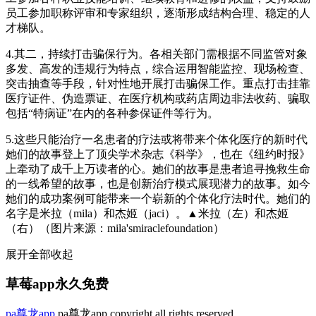
员工参加职称评审和专家组织，逐渐形成结构合理、稳定的人
才梯队。
4.其二，持续打击骗保行为。各相关部门需根据不同监管对象
多发、高发的违规行为特点，综合运用智能监控、现场检查、
突击抽查等手段，针对性地开展打击骗保工作。重点打击挂靠
医疗证件、伪造票证、在医疗机构或药店周边非法收药、骗取
包括“特病证”在内的各种参保证件等行为。
5.这些只能治疗一名患者的疗法或将带来个体化医疗的新时代
她们的故事登上了顶尖学术杂志《科学》，也在《纽约时报》
上牵动了成千上万读者的心。她们的故事是患者追寻挽救生命
的一线希望的故事，也是创新治疗模式展现潜力的故事。如今
她们的成功案例可能带来一个崭新的个体化疗法时代。她们的
名字是米拉（mila）和杰姬（jaci）。▲米拉（左）和杰姬
（右）（图片来源：mila'smiraclefoundation）
展开全部
收起
草莓app永久免费
pa尊龙app
pa尊龙app copyright all rights reserved