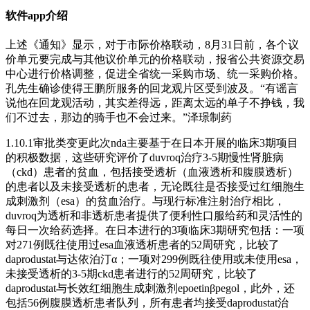
软件app介绍
上述《通知》显示，对于市际价格联动，8月31日前，各个议
价单元要完成与其他议价单元的价格联动，报省公共资源交易
中心进行价格调整，促进全省统一采购市场、统一采购价格。
孔先生确诊使得王鹏所服务的回龙观片区受到波及。“有谣言
说他在回龙观活动，其实差得远，距离太远的单子不挣钱，我
们不过去，那边的骑手也不会过来。”泽璟制药
1.10.1审批类变更此次nda主要基于在日本开展的临床3期项目
的积极数据，这些研究评价了duvroq治疗3-5期慢性肾脏病
（ckd）患者的贫血，包括接受透析（血液透析和腹膜透析）
的患者以及未接受透析的患者，无论既往是否接受过红细胞生
成刺激剂（esa）的贫血治疗。与现行标准注射治疗相比，
duvroq为透析和非透析患者提供了便利性口服给药和灵活性的
每日一次给药选择。在日本进行的3项临床3期研究包括：一项
对271例既往使用过esa血液透析患者的52周研究，比较了
daprodustat与达依泊汀α；一项对299例既往使用或未使用esa，
未接受透析的3-5期ckd患者进行的52周研究，比较了
daprodustat与长效红细胞生成刺激剂epoetinβpegol，此外，还
包括56例腹膜透析患者队列，所有患者均接受daprodustat治