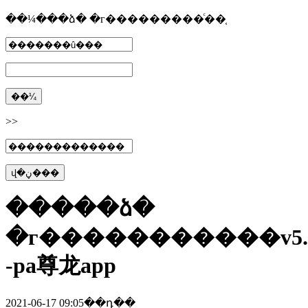
��¼���ձ� �г���������ͨ��֤
>>
�����ձ�
�г�����������v5.0
-pa尊龙app
2021-06-17 09:05��դ��