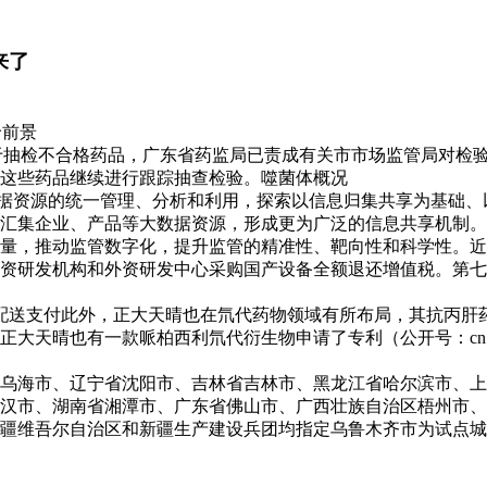
来了
价前景
原料对于抽检不合格药品，广东省药监局已责成有关市市场监管局对
这些药品继续进行跟踪抽查检验。噬菌体概况
数据资源的统一管理、分析和利用，探索以信息归集共享为基础
汇集企业、产品等大数据资源，形成更为广泛的信息共享机制。
量，推动监管数字化，提升监管的精准性、靶向性和科学性。近
资研发机构和外资研发中心采购国产设备全额退还增值税。第七
送支付此外，正大天晴也在氘代药物领域有所布局，其抗丙肝药物t
晴也有一款哌柏西利氘代衍生物申请了专利（公开号：cn10643
乌海市、辽宁省沈阳市、吉林省吉林市、黑龙江省哈尔滨市、上
汉市、湖南省湘潭市、广东省佛山市、广西壮族自治区梧州市、
疆维吾尔自治区和新疆生产建设兵团均指定乌鲁木齐市为试点城