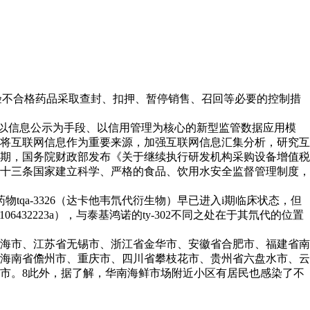
检验不合格药品采取查封、扣押、暂停销售、召回等必要的控制措
、以信息公示为手段、以信用管理为核心的新型监管数据应用模
将互联网信息作为重要来源，加强互联网信息汇集分析，研究互
期，国务院财政部发布《关于继续执行研发机构采购设备增值税
十三条国家建立科学、严格的食品、饮用水安全监督管理制度，
qa-3326（达卡他韦氘代衍生物）早已进入i期临床状态，但
2223a），与泰基鸿诺的ty-302不同之处在于其氘代的位置
海市、江苏省无锡市、浙江省金华市、安徽省合肥市、福建省南
海南省儋州市、重庆市、四川省攀枝花市、贵州省六盘水市、云
市。8此外，据了解，华南海鲜市场附近小区有居民也感染了不