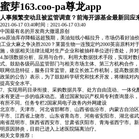
蜜芽163.coo-pa尊龙app
人事频繁变动且被监管调查？前海开源基金最新回应
2021-06-17 03:40
时间：2021-06-17 03:40
中国最有名的开发商大撤退
原创
eia原油库存降幅远超预期，美油短线小幅拉升，市场仍看好油
|工业大麻之争决胜2020？莱茵生物一连预定约2000英亩
施，依据相关法律法规对生产企业和被抽样单位进行查处，并对
4.加强数据分析、应用与合作。利用大数据技术手段，实现对
式。鼓励各级药品监管部门与相关市场主体、第三方机构合作，
联网信息特征，服务日常监管。建立长效工作机制，提高数据质
政策的公告》表示，为了鼓励科学研究和技术开发，将继续对内
提高安全水平。
7、实现用药目录衔接、采购数据共享、处方自由流动、一体化配
未有更进一步的临床动态。通过国家知识产权局专利查询显示，正大天
有所不同。任务专栏2国家局电子政务内外网建设
北京市、天津市、河北省邯郸市、山西省临汾市、内蒙古自治区
平市、江西省上饶市、山东省青岛市、河南省安阳市、湖北省武
南省昆明市、陕西省西安市、甘肃省庆阳市、青海省西宁市。新
明原因肺炎，目前已进入上述医院隔离治疗。
相关文章推荐：