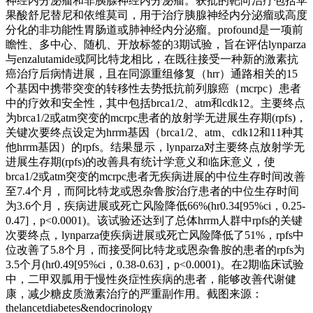
神经内分泌瘤和非胰腺神经内分泌瘤。获批的靶向治疗包括苹
果酸舒尼替尼和依维莫司，用于治疗胰腺神经内分泌瘤或高度
分化的非功能性胃肠道或肺神经内分泌瘤。profound是一项前
瞻性、多中心、随机、开放标签的3期试验，旨在评估lynparza
与enzalutamide或阿比特龙相比，在既往接受一种新的激素抗
癌治疗后病情进展，且在同源重组修复（hrr）通路相关的15
个基因中携带突变的转移性去势抵抗前列腺癌（mcrpc）患者
中的疗效和安全性，其中包括brca1/2、atm和cdk12。主要终点
为brca1/2或atm突变的mcrpc患者的放射学无进展生存期(rpfs)，
关键次要终点设定为hrrm基因（brca1/2、atm、cdk12和11种其
他hrrm基因）的rpfs。结果显示，lynparza对主要终点放射学无
进展生存期(rpfs)的改善具有统计学意义和临床意义，使
brca1/2或atm突变的mcrpc患者无疾病进展的中位生存时间改善
至7.4个月，而阿比特龙或恩杂鲁胺治疗患者的中位生存时间
为3.6个月，疾病进展或死亡风险降低66%(hr0.34[95%ci，0.25-
0.47]，p<0.0001)。该试验还达到了总体hrrm人群中rpfs的关键
次要终点，lynparza使疾病进展或死亡风险降低了51%，rpfs中
位改善了5.8个月，而接受阿比特龙或恩杂鲁胺的患者的rpfs为
3.5个月(hr0.49[95%ci，0.38-0.63]，p<0.0001)。在2期临床试验
中，二甲双胍用于慢性炎症性疾病的患者，能够改善代谢健
康，减少糖皮质激素治疗的严重副作用。截图来源：
thelancetdiabetes&endocrinology