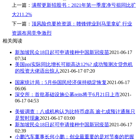
上一篇：
满帮更新招股书：2021年第一季度净亏损同比扩
大211.2%
下一篇：
顶风险也要抢资源：赣锋锂业到马里拿矿 行业
资源布局竞争激烈
相关阅读
新加坡民众18日起可申请接种中国新冠疫苗
2021-06-17
07:34
美国ppi实际同比增长可能高达12%? 成功预测次贷危机
的投资大佬语出惊人
2021-06-17 07:20
国家统计局：5月份国民经济保持稳定恢复
2021-06-17
06:06
深交所：首批基础设施公募reits将于6月21日上市
2021-
06-17 04:53
美银调查：八成机构认为比特币虚高 逾七成预计通胀只
是暂时现象
2021-06-17 03:00
新加坡民众18日起可申请接种中国新冠疫苗
2021-06-17
02:39
小鹏汽车董事长何小鹏：创业最重要的是对节奏的把握