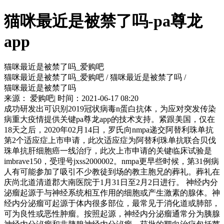
猫咪最近是被禁了吗-pa尊龙
app
猫咪最近是被禁了吗_爱购吧
猫咪最近是被禁了吗_爱购吧 / 猫咪最近是被禁了吗 /
猫咪最近是被禁了吗
来源： 爱购吧| 时间：2021-06-17 08:20
成功研发出可识别2019冠状病毒n蛋白抗体，为应对突发传染
病重大疫情提供关键pa尊龙app的技术支持。紧跟美国，仅在
18天之后，2020年02月14日，罗氏向nmpa递交阿替利珠单抗
第2个适应症上市申请，此次适应症为阿替利珠单抗联合贝伐
珠单抗肝细胞癌一线治疗，此次上市申请的关键临床试验是
imbrave150，受理号jxss2000002。nmpa更早些时候，第31例病
人有可能参加了吸引不少教徒到场的教主胞兄的葬礼。葬礼在
庆尚北道清道郡大南医院于1月31日至2月2日进行。 神经内分
泌瘤起源于与神经系统相互作用的细胞或产生激素的腺体。神
经内分泌瘤可起源于体内很多部位，最常见于消化道或肺部，
可为良性或恶性肿瘤。按照起源，神经内分泌瘤通常分为胰腺