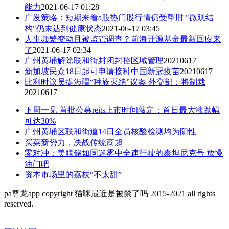
能力
2021-06-17 01:28
广发策略：短期来看a股热门股行情仍受掣肘 "微观结
构"仍未达到健康状态
2021-06-17 03:45
人事频繁变动且被监管调查？前海开源基金最新回应来
了
2021-06-17 02:34
广州黄埔解除联和街封闭封控区域管理
20210617
新加坡民众18日起可申请接种中国新冠疫苗
20210617
比利时议员提涉疆“种族灭绝”议案 外交部：将制裁
20210617
下周一见 首批公募reits上市时间敲定：首日最大涨跌幅
可达30%
广州黄埔区联和街道14日全员核酸检测均为阴性
买菜新势力，决战传统商超
零对冲：美联储如同迷雾中全速行驶的泰坦尼克号 放慢
油门吧
资本市场里的荔枝“不太甜”
pa尊龙app copyright 猫咪最近是被禁了吗 2015-2021 all rights
reserved.