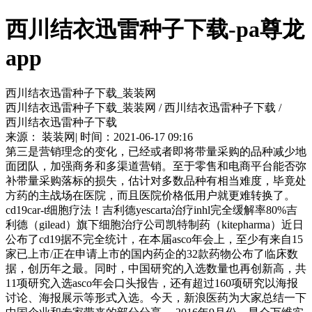
西川结衣迅雷种子下载-pa尊龙
app
西川结衣迅雷种子下载_装装网
西川结衣迅雷种子下载_装装网 / 西川结衣迅雷种子下载 /
西川结衣迅雷种子下载
来源： 装装网| 时间：2021-06-17 09:16
第三是营销理念的变化，已经或者即将带量采购的品种减少地
面团队，加强商务和多渠道营销。至于零售和电商平台能否弥
补带量采购落标的损失，估计对多数品种有相当难度，毕竟处
方药的主战场在医院，而且医院价格低用户就更难转换了。
cd19car-t细胞疗法！吉利德yescarta治疗inhl完全缓解率80%吉
利德（gilead）旗下细胞治疗公司凯特制药（kitepharma）近日
公布了cd19据不完全统计，在本届asco年会上，至少有来自15
家已上市/正在申请上市的国内药企的32款药物公布了临床数
据，创历年之最。同时，中国研究的入选数量也再创新高，共
11项研究入选asco年会口头报告，还有超过160项研究以海报
讨论、海报展示等形式入选。今天，新浪医药为大家总结一下