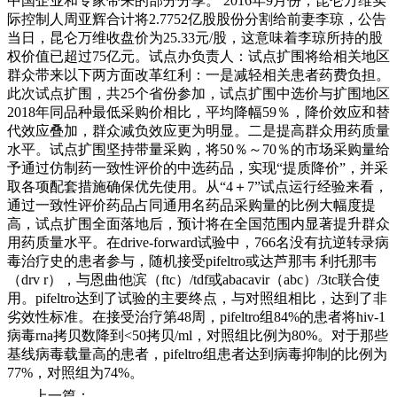
中国企业和专家带来的部分分享。 2016年9月份，昆仑万维实
际控制人周亚辉合计将2.7752亿股股份分割给前妻李琼，公告
当日，昆仑万维收盘价为25.33元/股，这意味着李琼所持的股
权价值已超过75亿元。试点办负责人：试点扩围将给相关地区
群众带来以下两方面改革红利：一是减轻相关患者药费负担。
此次试点扩围，共25个省份参加，试点扩围中选价与扩围地区
2018年同品种最低采购价相比，平均降幅59％，降价效应和替
代效应叠加，群众减负效应更为明显。二是提高群众用药质量
水平。试点扩围坚持带量采购，将50％～70％的市场采购量给
予通过仿制药一致性评价的中选药品，实现“提质降价”，并采
取各项配套措施确保优先使用。从“4＋7”试点运行经验来看，
通过一致性评价药品占同通用名药品采购量的比例大幅度提
高，试点扩围全面落地后，预计将在全国范围内显著提升群众
用药质量水平。在drive-forward试验中，766名没有抗逆转录病
毒治疗史的患者参与，随机接受pifeltro或达芦那韦 利托那韦
（drv r），与恩曲他滨（ftc）/tdf或abacavir（abc）/3tc联合使
用。pifeltro达到了试验的主要终点，与对照组相比，达到了非
劣效性标准。在接受治疗第48周，pifeltro组84%的患者将hiv-1
病毒rna拷贝数降到<50拷贝/ml，对照组比例为80%。对于那些
基线病毒载量高的患者，pifeltro组患者达到病毒抑制的比例为
77%，对照组为74%。
上一篇：