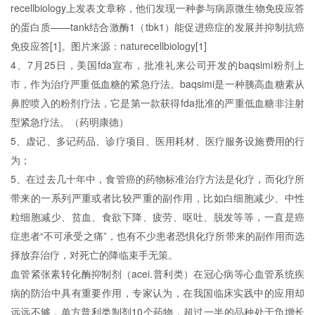
recellbiology上发表文章称，他们发现一种参与病原微生物免疫应答
的蛋白质——tank结合激酶1（tbk1）能促进癌症的发展并抑制抗癌
免疫应答[1]。图片来源：naturecellbiology[1]
4、7月25日，美国fda宣布，批准礼来公司开发的baqsimi粉剂上
市，作为治疗严重低血糖的紧急疗法。baqsimi是一种胰高血糖素从
鼻腔喷入的粉剂疗法，它是第一款获得fda批准的严重低血糖非注射
型紧急疗法。（药明康德）
5、虚记、多记药品、诊疗项目、医用耗材、医疗服务设施费用的行
为；
5、在过去几十年中，食管癌的药物标准治疗方法是化疗，而化疗所
带来的一系列严重或者比较严重的副作用，比如白细胞减少、中性
粒细胞减少、贫血、食欲下降、疲劳、呕吐、脱发等等，一直是癌
症患者“不可承受之痛”，也有不少患者恐惧化疗所带来的副作用而选
择放弃治疗，对死亡的降临束手无策。
血管紧张素转化酶抑制剂（acei.普利类）在冠心病等心血管系统疾
病的防治中具有重要作用，专家认为，在我国临床实践中的应用却
远远不够，单方普利类制剂10个药物，超过一半的品种处于负增长