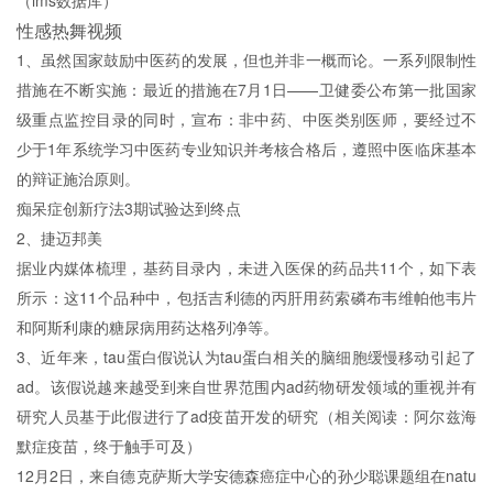
（ims数据库）
性感热舞视频
1、虽然国家鼓励中医药的发展，但也并非一概而论。一系列限制性
措施在不断实施：最近的措施在7月1日——卫健委公布第一批国家
级重点监控目录的同时，宣布：非中药、中医类别医师，要经过不
少于1年系统学习中医药专业知识并考核合格后，遵照中医临床基本
的辩证施治原则。
痴呆症创新疗法3期试验达到终点
2、捷迈邦美
据业内媒体梳理，基药目录内，未进入医保的药品共11个，如下表
所示：这11个品种中，包括吉利德的丙肝用药索磷布韦维帕他韦片
和阿斯利康的糖尿病用药达格列净等。
3、近年来，tau蛋白假说认为tau蛋白相关的脑细胞缓慢移动引起了
ad。该假说越来越受到来自世界范围内ad药物研发领域的重视并有
研究人员基于此假进行了ad疫苗开发的研究（相关阅读：阿尔兹海
默症疫苗，终于触手可及）
12月2日，来自德克萨斯大学安德森癌症中心的孙少聪课题组在natu