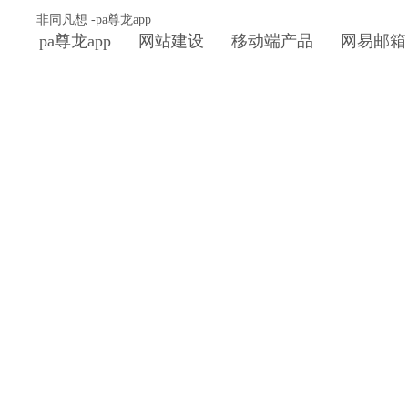
非同凡想 -pa尊龙app
pa尊龙app
网站建设
移动端产品
网易邮箱
非同凡想
网站建设 / 客户案例 / pa尊龙app官网