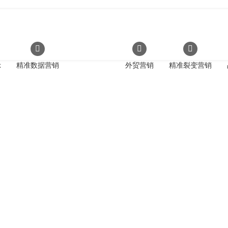
示
精准数据营销
外贸营销
精准裂变营销
品牌视觉形象设计
业经营理念、建立企业知名度、塑造企业形象的快速