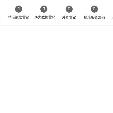
示
精准数据营销
b2b大数据营销
外贸营销
精准裂变营销
数字创意 • 遇见未来
品牌网站建设和网络营销pa尊龙app的解决方案提供