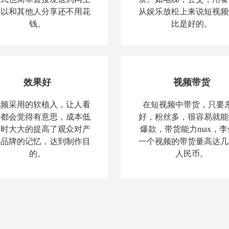
可以和其他人分享还不用花
从娱乐放松上来说短视频
钱。
比是好的。
效果好
视频带货
视频采用的软植入，让人看
在短视频中带货，只要
告都会觉得有意思，成本低
好，粉丝多，很容易就能
同时大大的提高了观众对产
爆款，带货能力max，李
和品牌的记忆，达到制作目
一个视频的带货量高达几
的。
人民币。