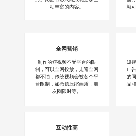
动丰富的内容。
就
全网营销
制作的短视频不受平台的限
短
制，可以全网投放，走遍全网
广
都不怕，传统视频会被各个平
的
台限制，如微信压缩画质，朋
品
友圈限时等。
互动性高