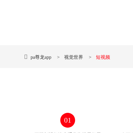
pa尊龙app
>
视觉世界
>
短视频
01