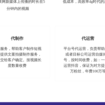
联网新媒体上传播的时长在5
低成本，高效率4g时代的
分钟内的视频
代制作
代运营
餐服务，帮助客户制作短视
平台号代运营，负责帮助
，提供文案拍摄制作服务，
或者目标公司运营自媒
案交给客户确定。按视频长
号，按时间收费，如：一
度数量收费
运营抖音，保证为对方提
万粉丝，年费100万