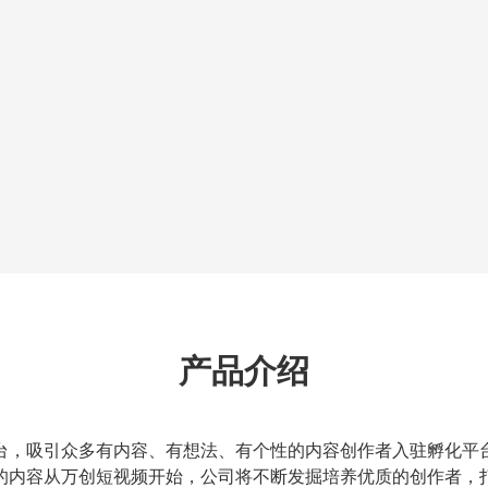
产品介绍
台，吸引众多有内容、有想法、有个性的内容创作者入驻孵化平
的内容从万创短视频开始，公司将不断发掘培养优质的创作者，