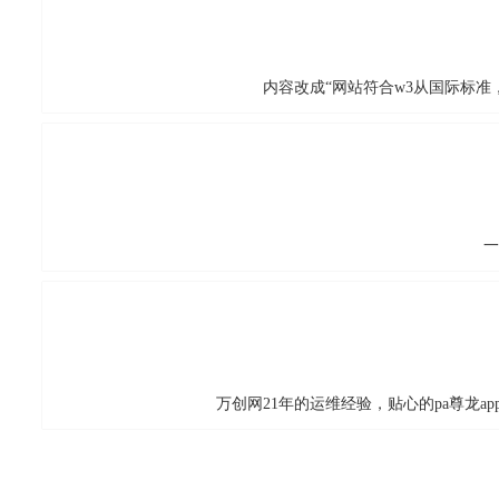
内容改成“网站符合w3从国际标准，
一
万创网21年的运维经验，贴心的pa尊龙