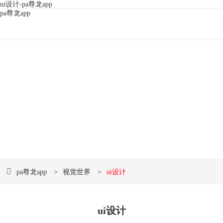
ui设计-pa尊龙app
pa尊龙app
品牌视觉形象设计
传播企业经营理念、建立企业知名度、塑造企业形象的快速
便捷之途
pa尊龙app
>
视觉世界
>
ui设计
ui设计