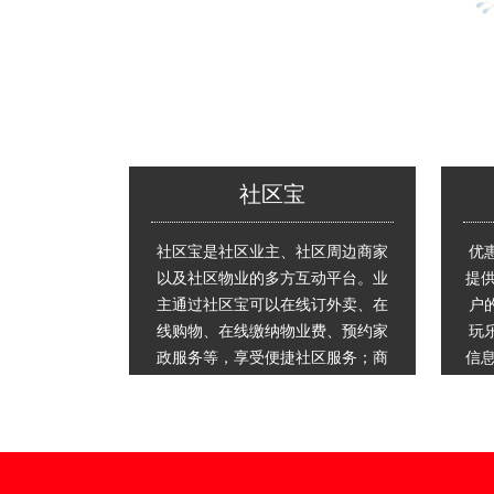
社区宝
社区宝是社区业主、社区周边商家
优
以及社区物业的多方互动平台。业
提供
主通过社区宝可以在线订外卖、在
户
线购物、在线缴纳物业费、预约家
玩
政服务等，享受便捷社区服务；商
信息
家借助社区宝开辟线上营销渠道，
可
获得更多生意； 物业公司通过社区
活
宝发布物业通知，受理业主投诉，
升
提高服务品质；伙伴通过运营社区
验
宝获得中高端社区业主资源，构建
收