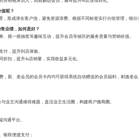
的营销视角切入，高效触达会员，最终提升4s店业绩转化。
价值呢？
管理，形成潜在客户池，避免资源浪费。根据不同标签实行分组管理，细分
销售业绩，如何是好？
券、摇一摇抽奖等趣味互动，提升会员等候区的服务质量与营销价值。
支付，提升到店体验。
同折扣，提升4s店销量，实现收益多元化。
费，新、老会员的会员卡内均可获得系统自动赠送的会员福利，刺激老会
物业与业主沟通难得难题，盘活业主生活圈，构建商户微商圈。
动端沟通平台。
、银联便捷支付；