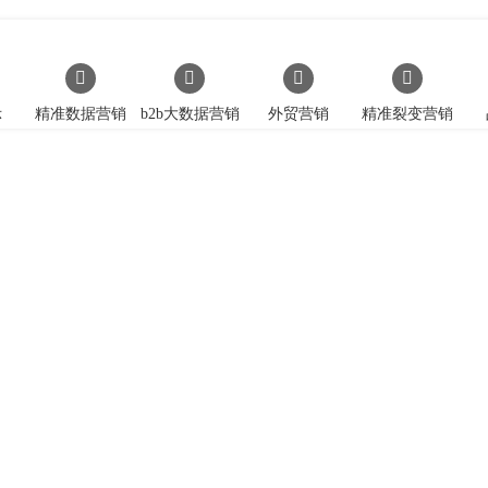
示
精准数据营销
b2b大数据营销
外贸营销
精准裂变营销
移动开发
动开发平台”为企业一键式创建微站、app、微信公
、云服务、产品升级服务、在线支付服务、用户行