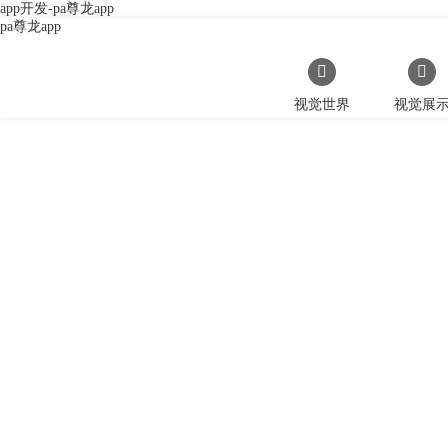
app开发-pa尊龙app
pa尊龙app
视觉世界
视觉展
万创网通过“移
为企业一站式提供管理后台