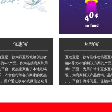
优惠宝
互动宝
惠宝是一款为四五线城镇创业者
互动宝是一款专注移动场景互
的o2o产品。作为连接商家和用
销pa尊龙app的解决方案的产
的平台，优惠宝聚集了本地吃喝
助h5页面，为用户带来更多互
乐、衣食住行等各方商家的优惠
验，为商家解决产品促销、品
。用户通过该app或微信公众号
广、平台引流等问题。促销pa
迅速找到本地商家的信息及促销
app的解决方案：短时间内帮
动，领取优惠券，到店消费，提
快速销售爆款产品，提升销售
商家的聚客效率与用户的消费体
推广pa尊龙app的解决方案：
。创业者通过平台运营收获广告
或品牌与游戏趣味点结合，软
益、电商收益等，实现多渠道创
入品牌或产品，提升品牌知名