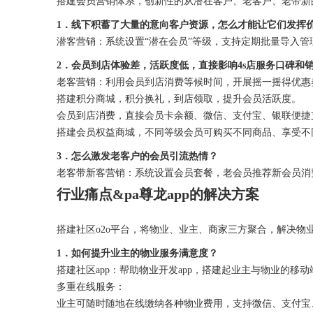
搭建会员营销体系，创新性的从潜在客户、老客户、老带新
1．线下积蓄了大量的意向客户资源，怎么才能让它们发挥
潜客营销：系统设置“潜在会员”等级，支持定期批量导入
2．会员到店体验差，活跃度低，直接影响4s店服务口碑和
老客营销：利用会员到店消费等候时间，开展摇一摇得优惠
搭建积分商城，积分换礼，到店领取，提升会员活跃度。
会员到店消费，直接会员卡余额、微信、支付宝、银联便捷
搭建会员权益商城，不同等级会员可购买不同商品、享受不
3．怎么激发老客户的会员引流热情？
老客带新客营销：系统设置会员套餐，老会员推荐新会员消
行业痛点&pa尊龙app的解决方案
搭建社区o2o平台，将物业、业主、商家三方聚合，解决
1．如何提升业主的物业服务满意度？
搭建社区app：帮助物业开发app，搭建起业主与物业的移
多重在线服务：
业主可随时随地在线缴纳各种物业费用，支持微信、支付宝