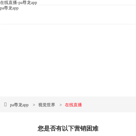
在线直播-pa尊龙app
pa尊龙app
企业直播营销平台
9年直播经验，100w 场直播实战，案例丰富，实力看得
见
pa尊龙app
>
视觉世界
>
在线直播
您是否有以下营销困难