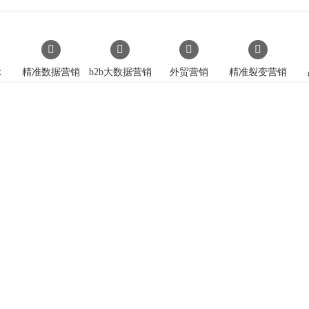
示
精准数据营销
b2b大数据营销
外贸营销
精准裂变营销
数字创意 • 遇见未来
品牌网站建设和网络营销pa尊龙app的解决方案提供