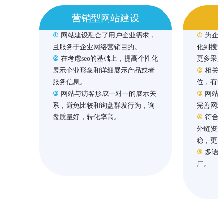
营销型网站建设
①
网站建设融合了用户企业需求，
①
为
且服务于企业网络营销目的。
化到搜
②
在考虑seo的基础上，提高个性化
更多采
展示企业形象和详细展示产品或者
②
相关
服务信息。
位，有
③
网站与访客形成一对一的展示关
③
网站
系，避免比较和询盘群发行为，询
完善网
盘质量好，转化率高。
④
符合
外链资
稳，更
⑤
多语
广。